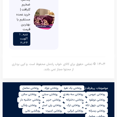
ضخیم
گلبافت |
خرید عمده
مستقیم با
بهترین
قیمت
شنبه , 1
آگوست
2026
1404 © تمامی حقوق برای کالای خواب رادمان محفوظ است. و کپی برداری
از محتوا مجاز نمی باشد.
موضوعات پرطرفدار
روتختی یک نفره
روتختی نوزاد
روتختی مخمل
روتختی عروس
روتختی سه بعدی
روتختی سنتی
روتختی ساتن
روتختی دونفره
روتختی دخترانه
روتختی حریر
روتختی حاشیه دار
روتختی چهل تکه
روتختی ترک
روتختی پلی استر
روتختی پلنگی
روتختی پسرانه
روتختی ایرانی
روتختی اسپرت
روبالشی نخی
| خرید محصول
روبالشی مخمل