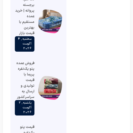
برجسته
پروانه | خرید
عمده
مستقیم با
بهترین
قیمت بازار
سه‌شنبه , 4
آگوست
2026
فروش عمده
پتو یک‌نفره
پریما با
قیمت
تولیدی و
ارسال به
سراسر کشور
یکشنبه , 2
آگوست
2026
قیمت پتو
یک‌نفره