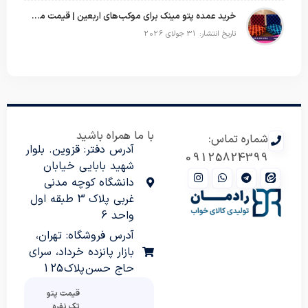
خرید عمده پتو مینک برای موکب‌های اربعین | قیمت مناسب و ارسال سریع
تاریخ انتشار: 31 جولای 2026
با ما همراه باشید
شماره تماس:
آدرس دفتر: قزوین. بلوار
09125824399
شهید بابایی خیابان
دانشگاه کوچه مدنی
غربی پلاک 3 طبقه اول
واحد 6
آدرس فروشگاه: تهران،
بازار پانزده خرداد، سرای
حاج حسن پلاک 125
قیمت پتو
تک نفره