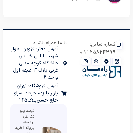
با ما همراه باشید
شماره تماس:
آدرس دفتر: قزوین. بلوار
09125824399
شهید بابایی خیابان
دانشگاه کوچه مدنی
غربی پلاک 3 طبقه اول
واحد 6
آدرس فروشگاه: تهران،
بازار پانزده خرداد، سرای
حاج حسن پلاک 125
قیمت پتو
تک نفره
برجسته
پروانه | خرید