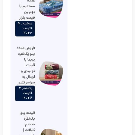
عمده
مستقیم با
بهترین
قیمت بازار
سه‌شنبه , 4
آگوست
2026
فروش عمده
پتو یک‌نفره
پریما با
قیمت
تولیدی و
ارسال به
سراسر کشور
یکشنبه , 2
آگوست
2026
قیمت پتو
یک‌نفره
ضخیم
گلبافت |