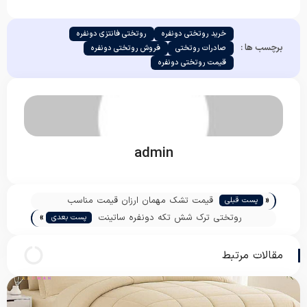
خرید روتختی دونفره
روتختی فانتزی دونفره
برچسب ها :
صادرات روتختی
فروش روتختی دونفره
قیمت روتختی دونفره
admin
«
قیمت تشک مهمان ارزان قیمت مناسب
پست قبلی
»
روتختی ترک شش تکه دونفره ساتینت
پست بعدی
مقالات مرتبط