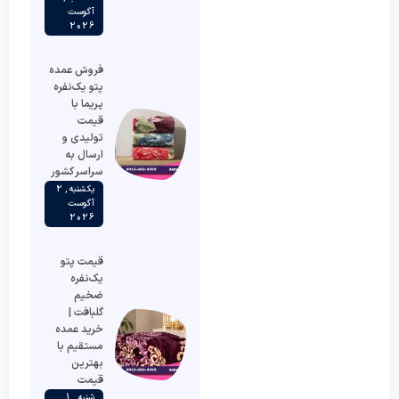
آگوست
2026
فروش عمده
پتو یک‌نفره
پریما با
قیمت
تولیدی و
ارسال به
سراسر کشور
یکشنبه , 2
آگوست
2026
قیمت پتو
یک‌نفره
ضخیم
گلبافت |
خرید عمده
مستقیم با
بهترین
قیمت
شنبه , 1