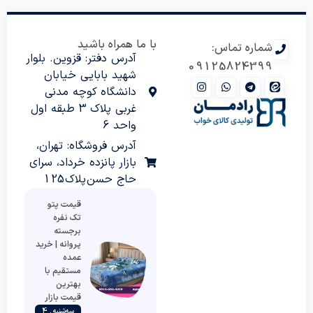
با ما همراه باشید
شماره تماس:
آدرس دفتر: قزوین. بلوار
09125824399
شهید بابایی خیابان
دانشگاه کوچه مدنی
غربی پلاک 3 طبقه اول
واحد 6
آدرس فروشگاه: تهران،
بازار پانزده خرداد، سرای
حاج حسن پلاک 125
قیمت پتو
تک نفره
برجسته
پروانه | خرید
عمده
مستقیم با
بهترین
قیمت بازار
سه‌شنبه , 4