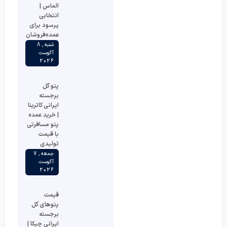
الماس |
انتخابی
پرسود برای
عمده‌فروشان
شنبه , 8
آگوست
2026
پتو گل
برجسته
ایرانی کاترینا
| خرید عمده
پتو مسافرتی
با قیمت
تولیدی
جمعه , 7
آگوست
2026
قیمت
پتوهای گل
برجسته
ایرانی چیکا |