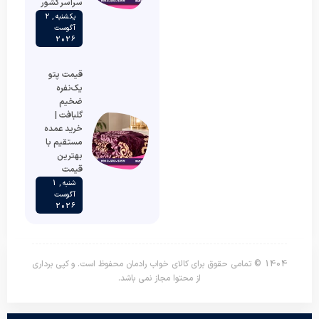
سراسر کشور
یکشنبه , 2
آگوست
2026
قیمت پتو
یک‌نفره
ضخیم
گلبافت |
خرید عمده
مستقیم با
بهترین
قیمت
شنبه , 1
آگوست
2026
1404 © تمامی حقوق برای کالای خواب رادمان محفوظ است. و کپی برداری
از محتوا مجاز نمی باشد.