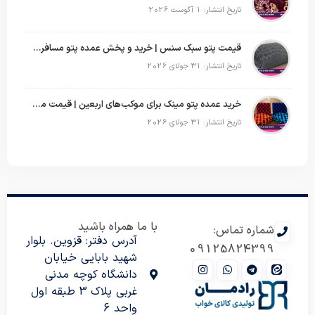
تاریخ انتشار: 1 آگوست 2026
قیمت پتو سبک سنس | خرید و پخش عمده پتو مسافرتی Sense
تاریخ انتشار: 31 جولای 2026
خرید عمده پتو مینک برای موکب‌های اربعین | قیمت مناسب و ارسال سریع
تاریخ انتشار: 31 جولای 2026
با ما همراه باشید
شماره تماس:
آدرس دفتر: قزوین. بلوار
09125824399
شهید بابایی خیابان
دانشگاه کوچه مدنی
غربی پلاک 3 طبقه اول
واحد 6