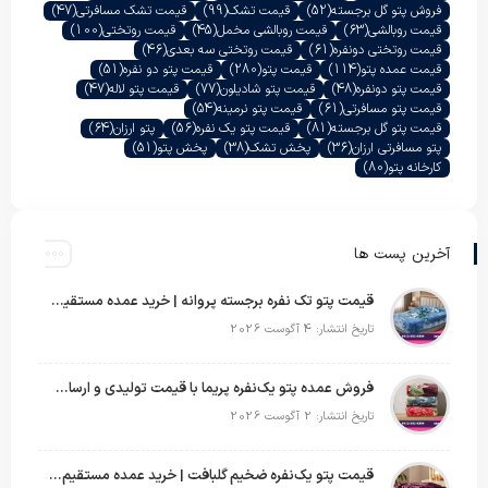
فروش پتو گل برجسته
(52)
قیمت تشک
(99)
قیمت تشک مسافرتی
(47)
قیمت روبالشی
(63)
قیمت روبالشی مخمل
(45)
قیمت روتختی
(100)
قیمت روتختی دونفره
(61)
قیمت روتختی سه بعدی
(46)
قیمت عمده پتو
(114)
قیمت پتو
(280)
قیمت پتو دو نفره
(51)
قیمت پتو دونفره
(48)
قیمت پتو شادیلون
(77)
قیمت پتو لاله
(47)
قیمت پتو مسافرتی
(61)
قیمت پتو نرمینه
(54)
قیمت پتو گل برجسته
(81)
قیمت پتو یک نفره
(56)
پتو ارزان
(64)
پتو مسافرتی ارزان
(36)
پخش تشک
(38)
پخش پتو
(51)
کارخانه پتو
(80)
آخرین پست ها
قیمت پتو تک نفره برجسته پروانه | خرید عمده مستقیم با بهترین قیمت بازار
تاریخ انتشار: 4 آگوست 2026
فروش عمده پتو یک‌نفره پریما با قیمت تولیدی و ارسال به سراسر کشور
تاریخ انتشار: 2 آگوست 2026
قیمت پتو یک‌نفره ضخیم گلبافت | خرید عمده مستقیم با بهترین قیمت