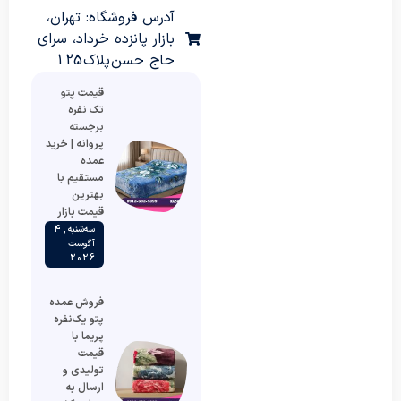
آدرس فروشگاه: تهران،
بازار پانزده خرداد، سرای
حاج حسن پلاک 125
قیمت پتو
تک نفره
برجسته
پروانه | خرید
عمده
مستقیم با
بهترین
قیمت بازار
سه‌شنبه , 4
آگوست
2026
فروش عمده
پتو یک‌نفره
پریما با
قیمت
تولیدی و
ارسال به