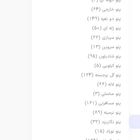
پتو حوله ای
(3)
پتو خارجی
(64)
پتو دو نفره
(149)
پتو ژله ای
(50)
پتو سربازی
(22)
پتو سروین
(13)
پتو شادیلون
(95)
پتو کیلویی
(5)
پتو گل برجسته
(124)
پتو لاله
(66)
پتو مخملی
(3)
پتو مسافرتی
(161)
پتو نرمینه
(89)
پتو نگاریزد
(32)
پتو نوزاد
(15)