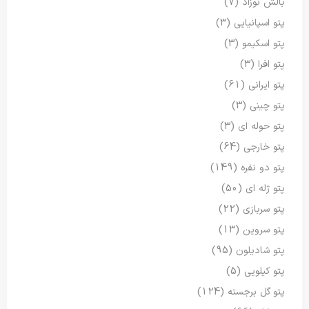
بالش نوزاد
(7)
پتو اسپانیایی
(3)
پتو اسکیمو
(3)
پتو افرا
(3)
پتو ایرانی
(61)
پتو چینی
(3)
پتو حوله ای
(3)
پتو خارجی
(64)
پتو دو نفره
(149)
پتو ژله ای
(50)
پتو سربازی
(22)
پتو سروین
(13)
پتو شادیلون
(95)
پتو کیلویی
(5)
پتو گل برجسته
(124)