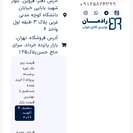
آدرس دفتر: قزوین. بلوار
09125824399
شهید بابایی خیابان
دانشگاه کوچه مدنی
غربی پلاک 3 طبقه اول
واحد 6
آدرس فروشگاه: تهران،
بازار پانزده خرداد، سرای
حاج حسن پلاک 125
قیمت پتو
تک نفره
برجسته
پروانه | خرید
عمده
مستقیم با
بهترین
قیمت بازار
سه‌شنبه , 4
آگوست
2026
فروش عمده