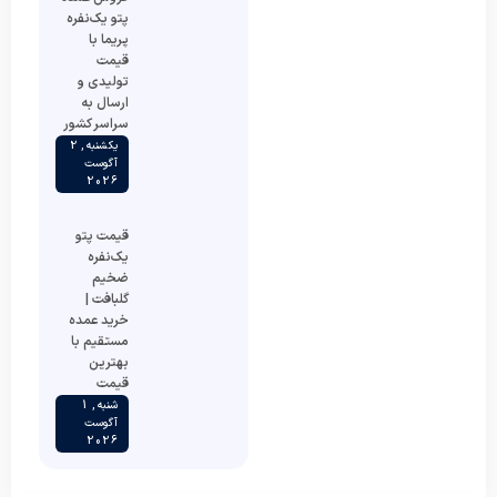
پتو یک‌نفره
پریما با
قیمت
تولیدی و
ارسال به
سراسر کشور
یکشنبه , 2
آگوست
2026
قیمت پتو
یک‌نفره
ضخیم
گلبافت |
خرید عمده
مستقیم با
بهترین
قیمت
شنبه , 1
آگوست
2026