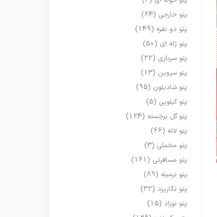
پتو حوله ای
(3)
پتو خارجی
(64)
پتو دو نفره
(149)
پتو ژله ای
(50)
پتو سربازی
(22)
پتو سروین
(13)
پتو شادیلون
(95)
پتو کیلویی
(5)
پتو گل برجسته
(124)
پتو لاله
(66)
پتو مخملی
(3)
پتو مسافرتی
(161)
پتو نرمینه
(89)
پتو نگاریزد
(32)
پتو نوزاد
(15)