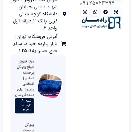
09125824399
شهید بابایی خیابان
دانشگاه کوچه مدنی
غربی پلاک 3 طبقه اول
واحد 6
آدرس فروشگاه: تهران،
بازار پانزده خرداد، سرای
حاج حسن پلاک 125
مرکز فروش
انواع پتو گل
برجسته
الماس |
انتخابی
پرسود برای
عمده‌فروشان
شنبه , 8
آگوست
2026
پتو گل
برجسته