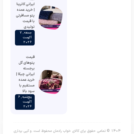
ایرانی کاترینا
| خرید عمده
پتو مسافرتی
با قیمت
تولیدی
جمعه , 7
آگوست
2026
قیمت
پتوهای گل
برجسته
ایرانی چیکا |
خرید عمده
مستقیم با
سود بالا
پنج‌شنبه , 6
آگوست
2026
1404 © تمامی حقوق برای کالای خواب رادمان محفوظ است. و کپی برداری