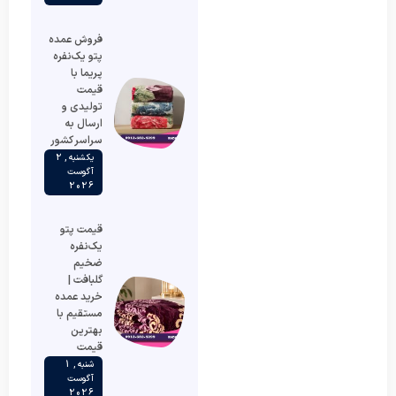
فروش عمده
پتو یک‌نفره
پریما با
قیمت
تولیدی و
ارسال به
سراسر کشور
یکشنبه , 2
آگوست
2026
قیمت پتو
یک‌نفره
ضخیم
گلبافت |
خرید عمده
مستقیم با
بهترین
قیمت
شنبه , 1
آگوست
2026