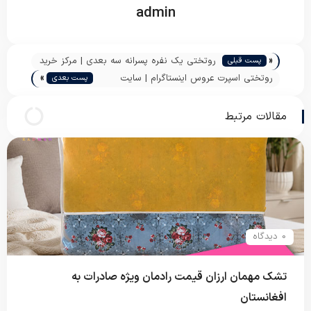
admin
«
روتختی یک نفره پسرانه سه بعدی | مرکز خرید
پست قبلی
»
عمده روتختی ارزان | پاندا
روتختی اسپرت عروس اینستاگرام | سایت
پست بعدی
فروش عمده روتختی | پاندا
مقالات مرتبط
0 دیدگاه
تشک مهمان ارزان قیمت رادمان ویژه صادرات به
افغانستان