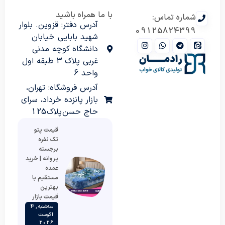
با ما همراه باشید
شماره تماس:
آدرس دفتر: قزوین. بلوار
09125824399
شهید بابایی خیابان
دانشگاه کوچه مدنی
غربی پلاک 3 طبقه اول
واحد 6
آدرس فروشگاه: تهران،
بازار پانزده خرداد، سرای
حاج حسن پلاک 125
قیمت پتو
تک نفره
برجسته
پروانه | خرید
عمده
مستقیم با
بهترین
قیمت بازار
سه‌شنبه , 4
آگوست
2026