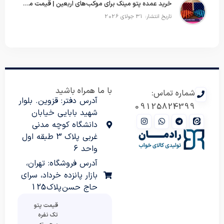
خرید عمده پتو مینک برای موکب‌های اربعین | قیمت مناسب و ارسال سریع
تاریخ انتشار: 31 جولای 2026
با ما همراه باشید
شماره تماس:
آدرس دفتر: قزوین. بلوار
09125824399
شهید بابایی خیابان
دانشگاه کوچه مدنی
غربی پلاک 3 طبقه اول
واحد 6
آدرس فروشگاه: تهران،
بازار پانزده خرداد، سرای
حاج حسن پلاک 125
قیمت پتو
تک نفره