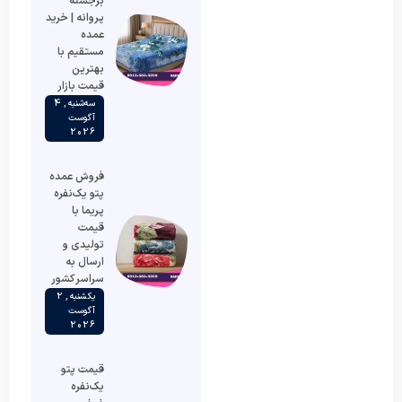
برجسته
پروانه | خرید
عمده
مستقیم با
بهترین
قیمت بازار
سه‌شنبه , 4
آگوست
2026
فروش عمده
پتو یک‌نفره
پریما با
قیمت
تولیدی و
ارسال به
سراسر کشور
یکشنبه , 2
آگوست
2026
قیمت پتو
یک‌نفره