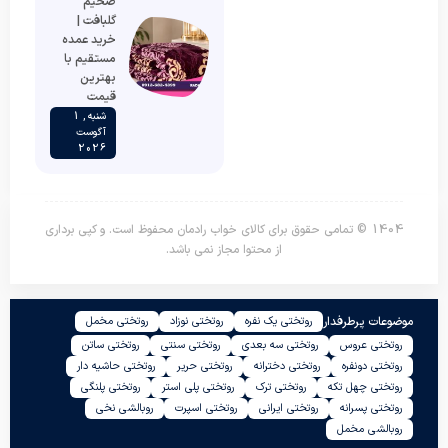
ضخیم
گلبافت |
خرید عمده
مستقیم با
بهترین
قیمت
شنبه , 1
آگوست
2026
1404 © تمامی حقوق برای کالای خواب رادمان محفوظ است. و کپی برداری
از محتوا مجاز نمی باشد.
موضوعات پرطرفدار
روتختی یک نفره
روتختی نوزاد
روتختی مخمل
روتختی عروس
روتختی سه بعدی
روتختی سنتی
روتختی ساتن
روتختی دونفره
روتختی دخترانه
روتختی حریر
روتختی حاشیه دار
روتختی چهل تکه
روتختی ترک
روتختی پلی استر
روتختی پلنگی
روتختی پسرانه
روتختی ایرانی
روتختی اسپرت
روبالشی نخی
روبالشی مخمل