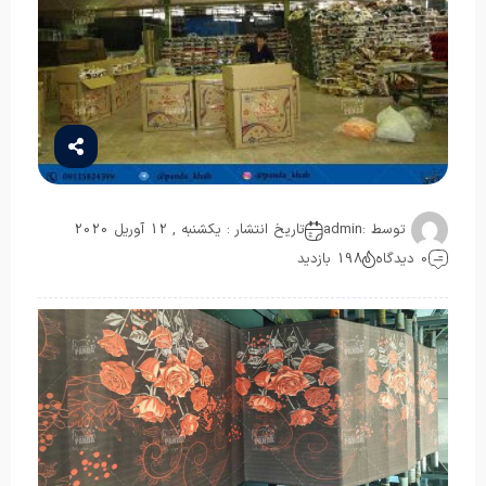
توسط :
admin
تاریخ انتشار : یکشنبه , 12 آوریل 2020
0 دیدگاه
198 بازدید