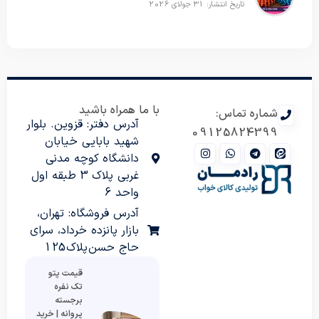
تاریخ انتشار: 31 جولای 2026
با ما همراه باشید
شماره تماس:
آدرس دفتر: قزوین. بلوار
09125824399
شهید بابایی خیابان
دانشگاه کوچه مدنی
غربی پلاک 3 طبقه اول
واحد 6
آدرس فروشگاه: تهران،
بازار پانزده خرداد، سرای
حاج حسن پلاک 125
قیمت پتو
تک نفره
برجسته
پروانه | خرید