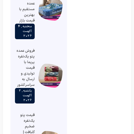
عمده
مستقیم با
بهترین
قیمت بازار
سه‌شنبه , 4
آگوست
2026
فروش عمده
پتو یک‌نفره
پریما با
قیمت
تولیدی و
ارسال به
سراسر کشور
یکشنبه , 2
آگوست
2026
قیمت پتو
یک‌نفره
ضخیم
گلبافت |