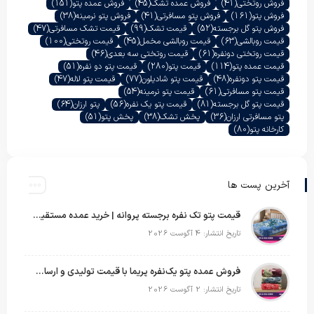
فروش روتختی
(41)
فروش عمده تشک
(45)
فروش عمده پتو
(151)
فروش پتو
(161)
فروش پتو مسافرتی
(41)
فروش پتو نرمینه
(38)
فروش پتو گل برجسته
(52)
قیمت تشک
(99)
قیمت تشک مسافرتی
(47)
قیمت روبالشی
(63)
قیمت روبالشی مخمل
(45)
قیمت روتختی
(100)
قیمت روتختی دونفره
(61)
قیمت روتختی سه بعدی
(46)
قیمت عمده پتو
(114)
قیمت پتو
(280)
قیمت پتو دو نفره
(51)
قیمت پتو دونفره
(48)
قیمت پتو شادیلون
(77)
قیمت پتو لاله
(47)
قیمت پتو مسافرتی
(61)
قیمت پتو نرمینه
(54)
قیمت پتو گل برجسته
(81)
قیمت پتو یک نفره
(56)
پتو ارزان
(64)
پتو مسافرتی ارزان
(36)
پخش تشک
(38)
پخش پتو
(51)
کارخانه پتو
(80)
آخرین پست ها
قیمت پتو تک نفره برجسته پروانه | خرید عمده مستقیم با بهترین قیمت بازار
تاریخ انتشار: 4 آگوست 2026
فروش عمده پتو یک‌نفره پریما با قیمت تولیدی و ارسال به سراسر کشور
تاریخ انتشار: 2 آگوست 2026