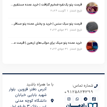
قیمت پتو یک‌نفره ضخیم گلبافت | خرید عمده مستقیم با بهترین قیمت
تاریخ انتشار: 1 آگوست 2026
قیمت پتو سبک سنس | خرید و پخش عمده پتو مسافرتی Sense
تاریخ انتشار: 31 جولای 2026
خرید عمده پتو مینک برای موکب‌های اربعین | قیمت مناسب و ارسال سریع
تاریخ انتشار: 31 جولای 2026
با ما همراه باشید
شماره تماس:
آدرس دفتر: قزوین. بلوار
09125824399
شهید بابایی خیابان
دانشگاه کوچه مدنی
غربی پلاک 3 طبقه اول