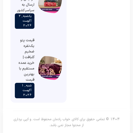
ارسال به
سراسر کشور
یکشنبه , 2
آگوست
2026
قیمت پتو
یک‌نفره
ضخیم
گلبافت |
خرید عمده
مستقیم با
بهترین
قیمت
شنبه , 1
آگوست
2026
1404 © تمامی حقوق برای کالای خواب رادمان محفوظ است. و کپی برداری
از محتوا مجاز نمی باشد.