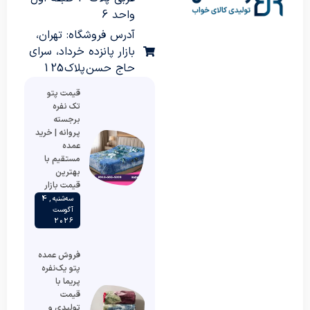
واحد 6
آدرس فروشگاه: تهران،
بازار پانزده خرداد، سرای
حاج حسن پلاک 125
قیمت پتو
تک نفره
برجسته
پروانه | خرید
عمده
مستقیم با
بهترین
قیمت بازار
سه‌شنبه , 4
آگوست
2026
فروش عمده
پتو یک‌نفره
پریما با
قیمت
تولیدی و