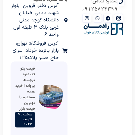
شماره تماس:
آدرس دفتر: قزوین. بلوار
09125824399
شهید بابایی خیابان
دانشگاه کوچه مدنی
غربی پلاک 3 طبقه اول
واحد 6
آدرس فروشگاه: تهران،
بازار پانزده خرداد، سرای
حاج حسن پلاک 125
قیمت پتو
تک نفره
برجسته
پروانه | خرید
عمده
مستقیم با
بهترین
قیمت بازار
سه‌شنبه , 4
آگوست
2026