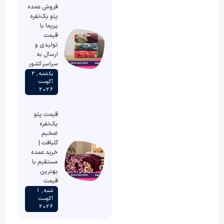
فروش عمده
پتو یک‌نفره
پریما با
قیمت
تولیدی و
ارسال به
سراسر کشور
یکشنبه , 2
آگوست
2026
قیمت پتو
یک‌نفره
ضخیم
گلبافت |
خرید عمده
مستقیم با
بهترین
قیمت
شنبه , 1
آگوست
2026