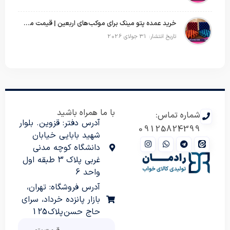
خرید عمده پتو مینک برای موکب‌های اربعین | قیمت مناسب و ارسال سریع
تاریخ انتشار: 31 جولای 2026
با ما همراه باشید
شماره تماس:
آدرس دفتر: قزوین. بلوار
09125824399
شهید بابایی خیابان
دانشگاه کوچه مدنی
غربی پلاک 3 طبقه اول
واحد 6
آدرس فروشگاه: تهران،
بازار پانزده خرداد، سرای
حاج حسن پلاک 125