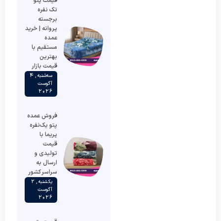
قیمت پتو
تک نفره
برجسته
پروانه | خرید
عمده
مستقیم با
بهترین
قیمت بازار
سه‌شنبه , 4
آگوست
2026
فروش عمده
پتو یک‌نفره
پریما با
قیمت
تولیدی و
ارسال به
سراسر کشور
یکشنبه , 2
آگوست
2026