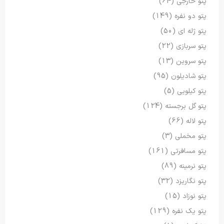
پتو خارجی
(64)
پتو دو نفره
(149)
پتو ژله ای
(50)
پتو سربازی
(22)
پتو سروین
(13)
پتو شادیلون
(95)
پتو کیلویی
(5)
پتو گل برجسته
(124)
پتو لاله
(66)
پتو مخملی
(3)
پتو مسافرتی
(161)
پتو نرمینه
(89)
پتو نگاریزد
(32)
پتو نوزاد
(15)
پتو یک نفره
(129)