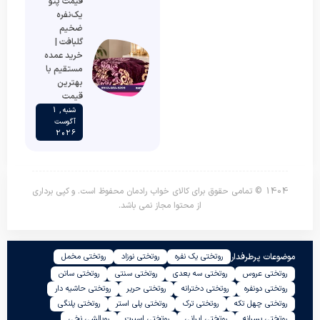
قیمت پتو
یک‌نفره
ضخیم
گلبافت |
خرید عمده
مستقیم با
بهترین
قیمت
شنبه , 1
آگوست
2026
1404 © تمامی حقوق برای کالای خواب رادمان محفوظ است. و کپی برداری
از محتوا مجاز نمی باشد.
موضوعات پرطرفدار
روتختی یک نفره
روتختی نوزاد
روتختی مخمل
روتختی عروس
روتختی سه بعدی
روتختی سنتی
روتختی ساتن
روتختی دونفره
روتختی دخترانه
روتختی حریر
روتختی حاشیه دار
روتختی چهل تکه
روتختی ترک
روتختی پلی استر
روتختی پلنگی
روتختی پسرانه
روتختی ایرانی
روتختی اسپرت
روبالشی نخی