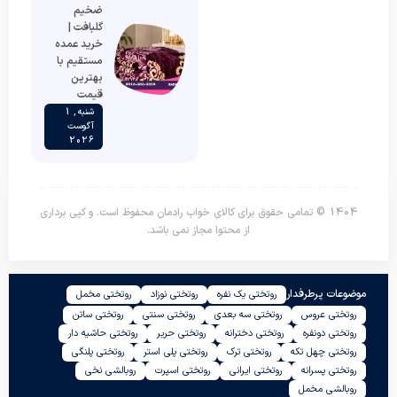
ضخیم
گلبافت |
خرید عمده
مستقیم با
بهترین
قیمت
شنبه , 1
آگوست
2026
1404 © تمامی حقوق برای کالای خواب رادمان محفوظ است. و کپی برداری
از محتوا مجاز نمی باشد.
موضوعات پرطرفدار
روتختی یک نفره
روتختی نوزاد
روتختی مخمل
روتختی عروس
روتختی سه بعدی
روتختی سنتی
روتختی ساتن
روتختی دونفره
روتختی دخترانه
روتختی حریر
روتختی حاشیه دار
روتختی چهل تکه
روتختی ترک
روتختی پلی استر
روتختی پلنگی
روتختی پسرانه
روتختی ایرانی
روتختی اسپرت
روبالشی نخی
روبالشی مخمل