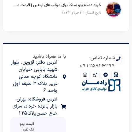
خرید عمده پتو مینک برای موکب‌های اربعین | قیمت مناسب و ارسال سریع
تاریخ انتشار: 31 جولای 2026
با ما همراه باشید
شماره تماس:
آدرس دفتر: قزوین. بلوار
09125824399
شهید بابایی خیابان
دانشگاه کوچه مدنی
غربی پلاک 3 طبقه اول
واحد 6
آدرس فروشگاه: تهران،
بازار پانزده خرداد، سرای
حاج حسن پلاک 125
قیمت پتو
تک نفره