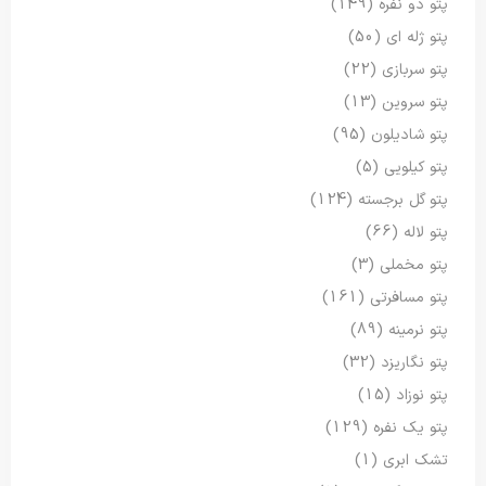
پتو دو نفره
(149)
پتو ژله ای
(50)
پتو سربازی
(22)
پتو سروین
(13)
پتو شادیلون
(95)
پتو کیلویی
(5)
پتو گل برجسته
(124)
پتو لاله
(66)
پتو مخملی
(3)
پتو مسافرتی
(161)
پتو نرمینه
(89)
پتو نگاریزد
(32)
پتو نوزاد
(15)
پتو یک نفره
(129)
تشک ابری
(1)