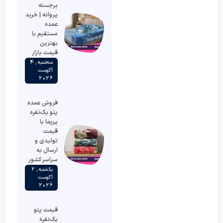
برجسته
پروانه | خرید
عمده
مستقیم با
بهترین
قیمت بازار
سه‌شنبه , 4
آگوست
2026
فروش عمده
پتو یک‌نفره
پریما با
قیمت
تولیدی و
ارسال به
سراسر کشور
یکشنبه , 2
آگوست
2026
قیمت پتو
یک‌نفره