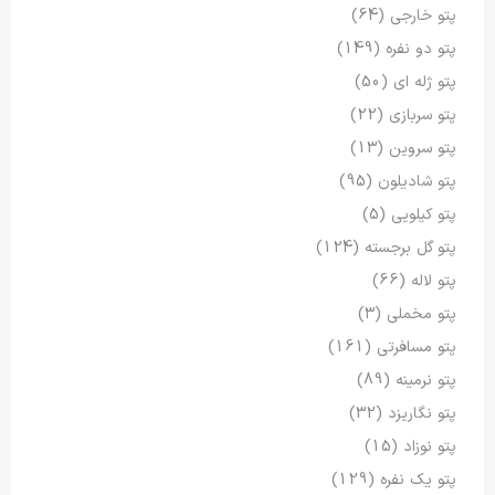
پتو خارجی
(64)
پتو دو نفره
(149)
پتو ژله ای
(50)
پتو سربازی
(22)
پتو سروین
(13)
پتو شادیلون
(95)
پتو کیلویی
(5)
پتو گل برجسته
(124)
پتو لاله
(66)
پتو مخملی
(3)
پتو مسافرتی
(161)
پتو نرمینه
(89)
پتو نگاریزد
(32)
پتو نوزاد
(15)
پتو یک نفره
(129)