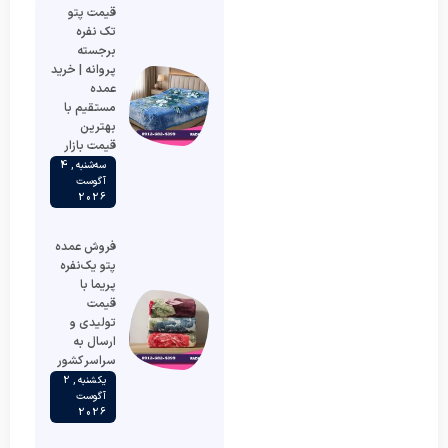
قیمت پتو
تک نفره
برجسته
پروانه | خرید
عمده
مستقیم با
بهترین
قیمت بازار
سه‌شنبه , 4
آگوست
2026
فروش عمده
پتو یک‌نفره
پریما با
قیمت
تولیدی و
ارسال به
سراسر کشور
یکشنبه , 2
آگوست
2026