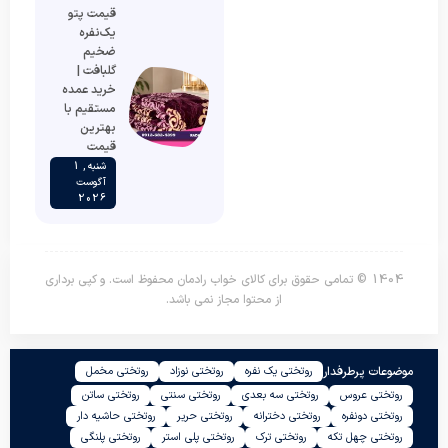
قیمت پتو
یک‌نفره
ضخیم
گلبافت |
خرید عمده
مستقیم با
بهترین
قیمت
شنبه , 1
آگوست
2026
1404 © تمامی حقوق برای کالای خواب رادمان محفوظ است. و کپی برداری
از محتوا مجاز نمی باشد.
موضوعات پرطرفدار
روتختی یک نفره
روتختی نوزاد
روتختی مخمل
روتختی عروس
روتختی سه بعدی
روتختی سنتی
روتختی ساتن
روتختی دونفره
روتختی دخترانه
روتختی حریر
روتختی حاشیه دار
روتختی چهل تکه
روتختی ترک
روتختی پلی استر
روتختی پلنگی