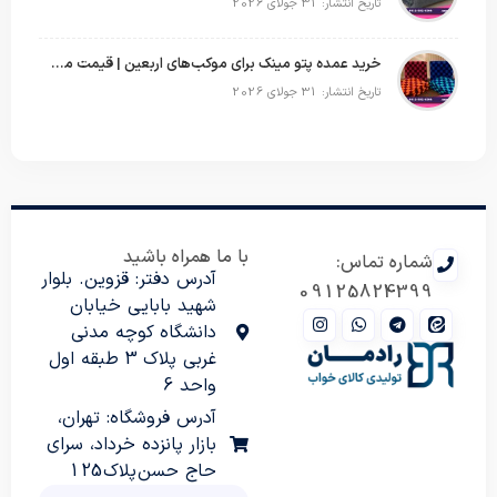
تاریخ انتشار: 31 جولای 2026
خرید عمده پتو مینک برای موکب‌های اربعین | قیمت مناسب و ارسال سریع
تاریخ انتشار: 31 جولای 2026
با ما همراه باشید
شماره تماس:
آدرس دفتر: قزوین. بلوار
09125824399
شهید بابایی خیابان
دانشگاه کوچه مدنی
غربی پلاک 3 طبقه اول
واحد 6
آدرس فروشگاه: تهران،
بازار پانزده خرداد، سرای
حاج حسن پلاک 125