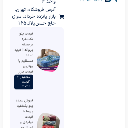
واحد 6
آدرس فروشگاه: تهران،
بازار پانزده خرداد، سرای
حاج حسن پلاک 125
قیمت پتو
تک نفره
برجسته
پروانه | خرید
عمده
مستقیم با
بهترین
قیمت بازار
سه‌شنبه , 4
آگوست
2026
فروش عمده
پتو یک‌نفره
پریما با
قیمت
تولیدی و
ارسال به