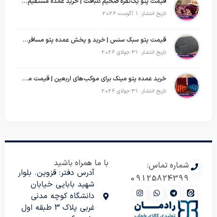
قیمت پتو یک‌نفره ضخیم گلبافت | خرید عمده مستقیم با بهترین قیمت
تاریخ انتشار: 1 آگوست 2026
قیمت پتو سبک سنس | خرید و پخش عمده پتو مسافرتی Sense
تاریخ انتشار: 31 جولای 2026
خرید عمده پتو مینک برای موکب‌های اربعین | قیمت مناسب و ارسال سریع
تاریخ انتشار: 31 جولای 2026
با ما همراه باشید
شماره تماس:
آدرس دفتر: قزوین. بلوار
09125824399
شهید بابایی خیابان
دانشگاه کوچه مدنی
غربی پلاک 3 طبقه اول