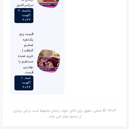
سراسر کشور
یکشنبه , 2
آگوست
2026
قیمت پتو
یک‌نفره
ضخیم
گلبافت |
خرید عمده
مستقیم با
بهترین
قیمت
شنبه , 1
آگوست
2026
1404 © تمامی حقوق برای کالای خواب رادمان محفوظ است. و کپی برداری
از محتوا مجاز نمی باشد.