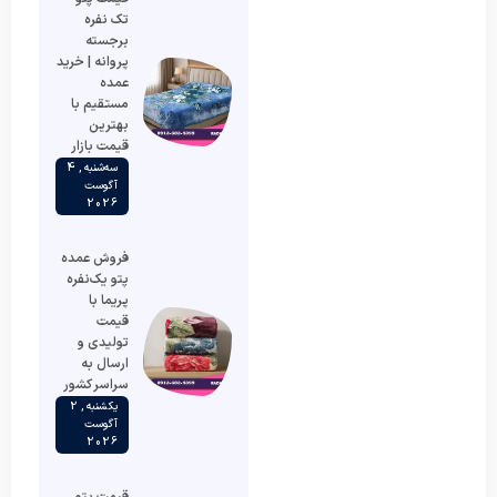
تک نفره
برجسته
پروانه | خرید
عمده
مستقیم با
بهترین
قیمت بازار
سه‌شنبه , 4
آگوست
2026
فروش عمده
پتو یک‌نفره
پریما با
قیمت
تولیدی و
ارسال به
سراسر کشور
یکشنبه , 2
آگوست
2026