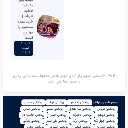
قیمت پتو
یک‌نفره
ضخیم
گلبافت |
خرید عمده
مستقیم با
بهترین
قیمت
شنبه , 1
آگوست
2026
1404 © تمامی حقوق برای کالای خواب رادمان محفوظ است. و کپی برداری
از محتوا مجاز نمی باشد.
موضوعات پرطرفدار
روتختی یک نفره
روتختی نوزاد
روتختی مخمل
روتختی عروس
روتختی سه بعدی
روتختی سنتی
روتختی ساتن
روتختی دونفره
روتختی دخترانه
روتختی حریر
روتختی حاشیه دار
روتختی چهل تکه
روتختی ترک
روتختی پلی استر
روتختی پلنگی
روتختی پسرانه
روتختی ایرانی
روتختی اسپرت
روبالشی نخی