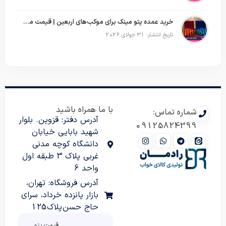
خرید عمده پتو مینک برای موکب‌های اربعین | قیمت مناسب و ارسال سریع
تاریخ انتشار: 31 جولای 2026
با ما همراه باشید
شماره تماس:
آدرس دفتر: قزوین. بلوار
09125824399
شهید بابایی خیابان
دانشگاه کوچه مدنی
غربی پلاک 3 طبقه اول
واحد 6
آدرس فروشگاه: تهران،
بازار پانزده خرداد، سرای
حاج حسن پلاک 125
قیمت پتو