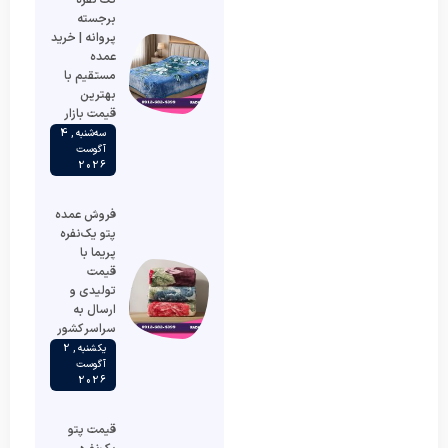
تک نفره
برجسته
پروانه | خرید
عمده
مستقیم با
بهترین
قیمت بازار
سه‌شنبه , 4
آگوست
2026
فروش عمده
پتو یک‌نفره
پریما با
قیمت
تولیدی و
ارسال به
سراسر کشور
یکشنبه , 2
آگوست
2026
قیمت پتو