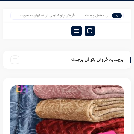
ه روبالشی مخمل پودینه
فروش پتو کیلویی در اصفهان به صورت عمده
قیمت روب
برچسب:
فروش پتو گل برجسته