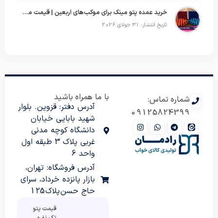
خرید عمده پتو مینک برای موکب‌های اربعین | قیمت مناسب و ارسال سریع
تاریخ انتشار: 31 جولای 2026
با ما همراه باشید
شماره تماس:
آدرس دفتر: قزوین. بلوار
09125824399
شهید بابایی خیابان
دانشگاه کوچه مدنی
غربی پلاک 3 طبقه اول
واحد 6
آدرس فروشگاه: تهران،
بازار پانزده خرداد، سرای
حاج حسن پلاک 125
قیمت پتو