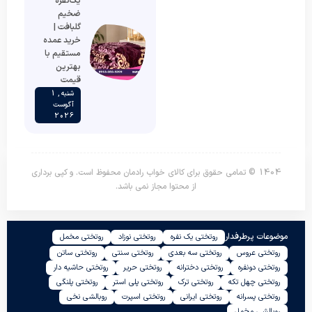
یک‌نفره
ضخیم
گلبافت |
خرید عمده
مستقیم با
بهترین
قیمت
شنبه , 1
آگوست
2026
1404 © تمامی حقوق برای کالای خواب رادمان محفوظ است. و کپی برداری
از محتوا مجاز نمی باشد.
موضوعات پرطرفدار
روتختی یک نفره
روتختی نوزاد
روتختی مخمل
روتختی عروس
روتختی سه بعدی
روتختی سنتی
روتختی ساتن
روتختی دونفره
روتختی دخترانه
روتختی حریر
روتختی حاشیه دار
روتختی چهل تکه
روتختی ترک
روتختی پلی استر
روتختی پلنگی
روتختی پسرانه
روتختی ایرانی
روتختی اسپرت
روبالشی نخی
روبالشی مخمل