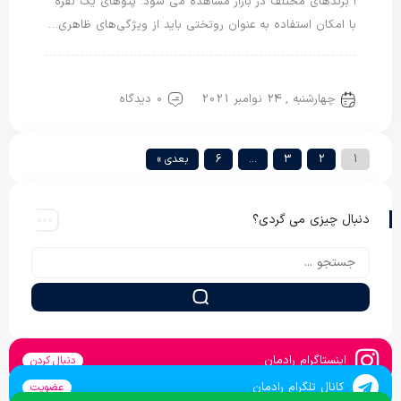
ا برندهای مختلف در بازار مشاهده می شود. پتوهای یک نفره
با امکان استفاده به عنوان روتختی باید از ویژگی‌های ظاهری…
پتو گل برجسته
پتو یک نفره
چهارشنبه , 24 نوامبر 2021
0 دیدگاه
1
2
3
…
6
بعدی »
دنبال چیزی می گردی؟
اینستاگرام رادمان
دنبال کردن
کانال تلگرام رادمان
عضویت