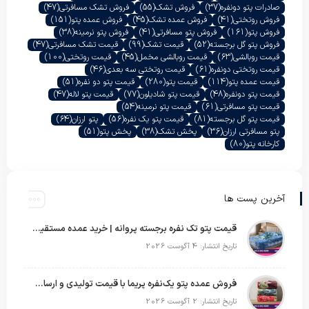
صادرات پتو دونفره
(37)
فروش تشک
(55)
فروش تشک مسافرتی
(47)
فروش روتختی
(41)
فروش عمده تشک
(45)
فروش عمده پتو
(151)
فروش پتو
(161)
فروش پتو مسافرتی
(41)
فروش پتو نرمینه
(38)
فروش پتو گل برجسته
(52)
قیمت تشک
(99)
قیمت تشک مسافرتی
(47)
قیمت روبالشی
(63)
قیمت روبالشی مخمل
(45)
قیمت روتختی
(100)
قیمت روتختی دونفره
(61)
قیمت روتختی سه بعدی
(46)
قیمت عمده پتو
(114)
قیمت پتو
(280)
قیمت پتو دو نفره
(51)
قیمت پتو دونفره
(48)
قیمت پتو شادیلون
(77)
قیمت پتو لاله
(47)
قیمت پتو مسافرتی
(61)
قیمت پتو نرمینه
(54)
قیمت پتو گل برجسته
(81)
قیمت پتو یک نفره
(56)
پتو ارزان
(64)
پتو مسافرتی ارزان
(36)
پخش تشک
(38)
پخش پتو
(51)
کارخانه پتو
(80)
آخرین پست ها
قیمت پتو تک نفره برجسته پروانه | خرید عمده مستقیم با بهترین قیمت بازار
تاریخ انتشار: 4 آگوست 2026
فروش عمده پتو یک‌نفره پریما با قیمت تولیدی و ارسال به سراسر کشور
تاریخ انتشار: 2 آگوست 2026