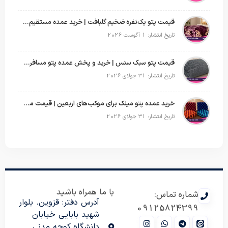
قیمت پتو یک‌نفره ضخیم گلبافت | خرید عمده مستقیم با بهترین قیمت
تاریخ انتشار: 1 آگوست 2026
قیمت پتو سبک سنس | خرید و پخش عمده پتو مسافرتی Sense
تاریخ انتشار: 31 جولای 2026
خرید عمده پتو مینک برای موکب‌های اربعین | قیمت مناسب و ارسال سریع
تاریخ انتشار: 31 جولای 2026
با ما همراه باشید
شماره تماس:
آدرس دفتر: قزوین. بلوار
09125824399
شهید بابایی خیابان
دانشگاه کوچه مدنی