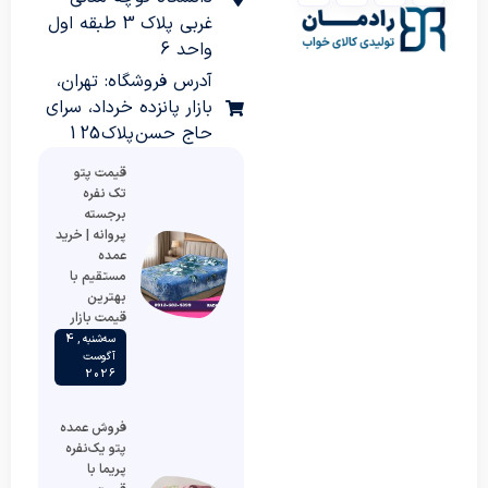
غربی پلاک 3 طبقه اول
واحد 6
آدرس فروشگاه: تهران،
بازار پانزده خرداد، سرای
حاج حسن پلاک 125
قیمت پتو
تک نفره
برجسته
پروانه | خرید
عمده
مستقیم با
بهترین
قیمت بازار
سه‌شنبه , 4
آگوست
2026
فروش عمده
پتو یک‌نفره
پریما با