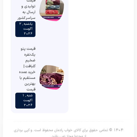
قیمت
تولیدی و
ارسال به
سراسر کشور
یکشنبه , 2
آگوست
2026
قیمت پتو
یک‌نفره
ضخیم
گلبافت |
خرید عمده
مستقیم با
بهترین
قیمت
شنبه , 1
آگوست
2026
1404 © تمامی حقوق برای کالای خواب رادمان محفوظ است. و کپی برداری
از محتوا مجاز نمی باشد.