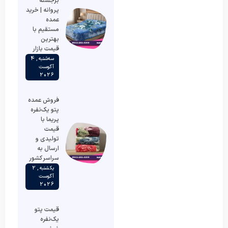
برجسته
پروانه | خرید
عمده
مستقیم با
بهترین
قیمت بازار
سه‌شنبه , 4
آگوست
2026
فروش عمده
پتو یک‌نفره
پریما با
قیمت
تولیدی و
ارسال به
سراسر کشور
یکشنبه , 2
آگوست
2026
قیمت پتو
یک‌نفره