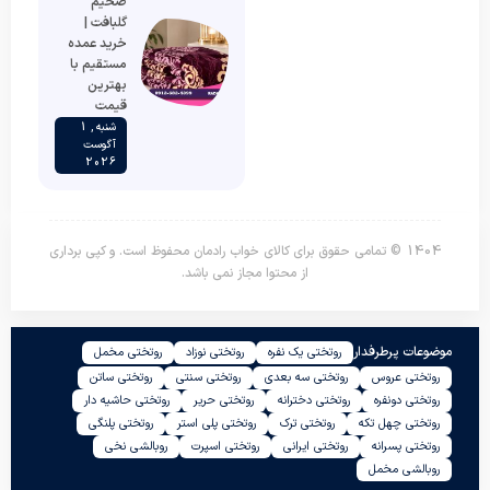
ضخیم
گلبافت |
خرید عمده
مستقیم با
بهترین
قیمت
شنبه , 1
آگوست
2026
1404 © تمامی حقوق برای کالای خواب رادمان محفوظ است. و کپی برداری
از محتوا مجاز نمی باشد.
موضوعات پرطرفدار
روتختی یک نفره
روتختی نوزاد
روتختی مخمل
روتختی عروس
روتختی سه بعدی
روتختی سنتی
روتختی ساتن
روتختی دونفره
روتختی دخترانه
روتختی حریر
روتختی حاشیه دار
روتختی چهل تکه
روتختی ترک
روتختی پلی استر
روتختی پلنگی
روتختی پسرانه
روتختی ایرانی
روتختی اسپرت
روبالشی نخی
روبالشی مخمل