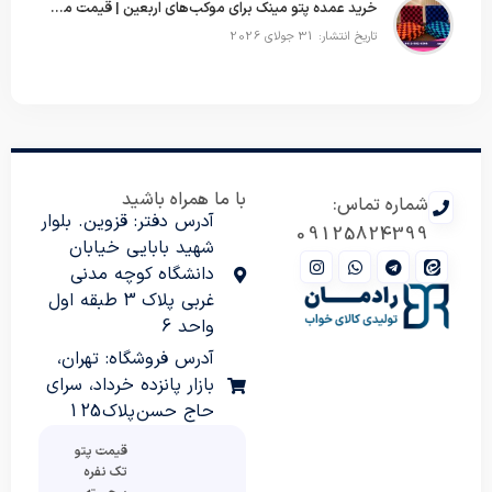
خرید عمده پتو مینک برای موکب‌های اربعین | قیمت مناسب و ارسال سریع
تاریخ انتشار: 31 جولای 2026
با ما همراه باشید
شماره تماس:
آدرس دفتر: قزوین. بلوار
09125824399
شهید بابایی خیابان
دانشگاه کوچه مدنی
غربی پلاک 3 طبقه اول
واحد 6
آدرس فروشگاه: تهران،
بازار پانزده خرداد، سرای
حاج حسن پلاک 125
قیمت پتو
تک نفره