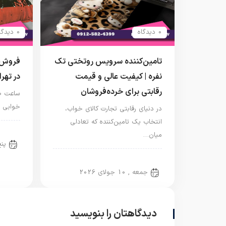
0 دیدگاه
0 دیدگاه
تامین‌کننده سرویس روتختی تک
فروش ر
نفره | کیفیت عالی و قیمت
در تهر
رقابتی برای خرده‌فروشان
خوابی د
در دنیای رقابتی تجارت کالای خواب،
انتخاب یک تامین‌کننده که تعادلی
روتخ
میان…
پنج‌ش
روتختی یک نفره
جمعه , 10 جولای 2026
دیدگاهتان را بنویسید