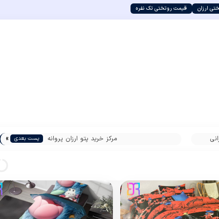
تی ارزان
قیمت روتختی تک نفره
»
نی
مرکز خرید پتو ارزان پروانه
پست بعدی