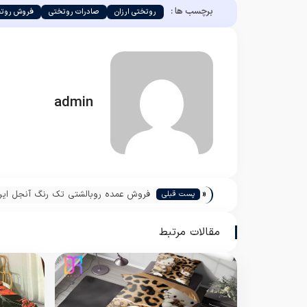
برچسب ها :
روتختی ارزان
صادرات روتختی
فروش روتخ
admin
«
فروش عمده روبالشتی تک رنگ آنجل ایرا
پست قبلی
مقالات مرتبط