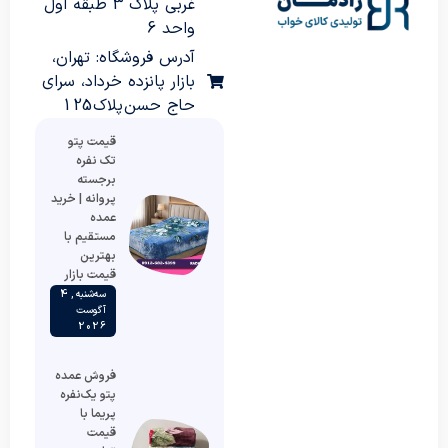
غربی پلاک 3 طبقه اول
واحد 6
آدرس فروشگاه: تهران،
بازار پانزده خرداد، سرای
حاج حسن پلاک 125
قیمت پتو
تک نفره
برجسته
پروانه | خرید
عمده
مستقیم با
بهترین
قیمت بازار
سه‌شنبه , 4
آگوست
2026
فروش عمده
پتو یک‌نفره
پریما با
قیمت