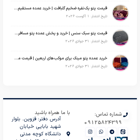
قیمت پتو یک‌نفره ضخیم گلبافت | خرید عمده مستقیم با بهترین قیمت
تاریخ انتشار: 1 آگوست 2026
قیمت پتو سبک سنس | خرید و پخش عمده پتو مسافرتی Sense
تاریخ انتشار: 31 جولای 2026
خرید عمده پتو مینک برای موکب‌های اربعین | قیمت مناسب و ارسال سریع
تاریخ انتشار: 31 جولای 2026
با ما همراه باشید
شماره تماس:
آدرس دفتر: قزوین. بلوار
09125824399
شهید بابایی خیابان
دانشگاه کوچه مدنی