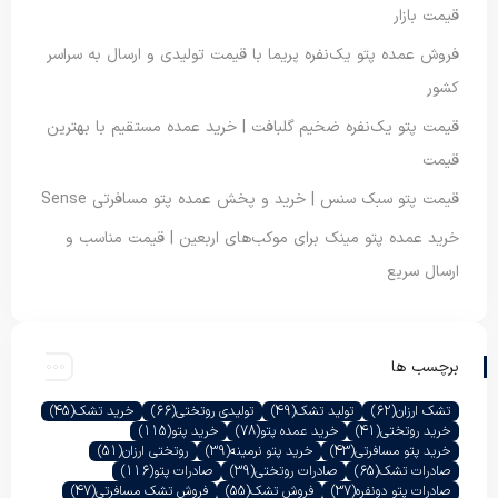
قیمت بازار
فروش عمده پتو یک‌نفره پریما با قیمت تولیدی و ارسال به سراسر
کشور
قیمت پتو یک‌نفره ضخیم گلبافت | خرید عمده مستقیم با بهترین
قیمت
قیمت پتو سبک سنس | خرید و پخش عمده پتو مسافرتی Sense
خرید عمده پتو مینک برای موکب‌های اربعین | قیمت مناسب و
ارسال سریع
برچسب ها
تشک ارزان
(62)
تولید تشک
(49)
تولیدی روتختی
(66)
خرید تشک
(45)
خرید روتختی
(41)
خرید عمده پتو
(78)
خرید پتو
(115)
خرید پتو مسافرتی
(43)
خرید پتو نرمینه
(39)
روتختی ارزان
(51)
صادرات تشک
(65)
صادرات روتختی
(39)
صادرات پتو
(116)
صادرات پتو دونفره
(37)
فروش تشک
(55)
فروش تشک مسافرتی
(47)