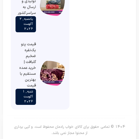
تولیدی و
ارسال به
سراسر کشور
یکشنبه , 2
آگوست
2026
قیمت پتو
یک‌نفره
ضخیم
گلبافت |
خرید عمده
مستقیم با
بهترین
قیمت
شنبه , 1
آگوست
2026
1404 © تمامی حقوق برای کالای خواب رادمان محفوظ است. و کپی برداری
از محتوا مجاز نمی باشد.