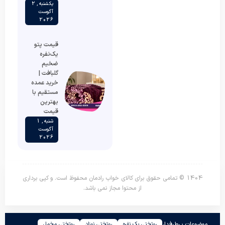
یکشنبه , 2
آگوست
2026
قیمت پتو
یک‌نفره
ضخیم
گلبافت |
خرید عمده
مستقیم با
بهترین
قیمت
شنبه , 1
آگوست
2026
1404 © تمامی حقوق برای کالای خواب رادمان محفوظ است. و کپی برداری
از محتوا مجاز نمی باشد.
موضوعات پرطرفدار
روتختی یک نفره
روتختی نوزاد
روتختی مخمل