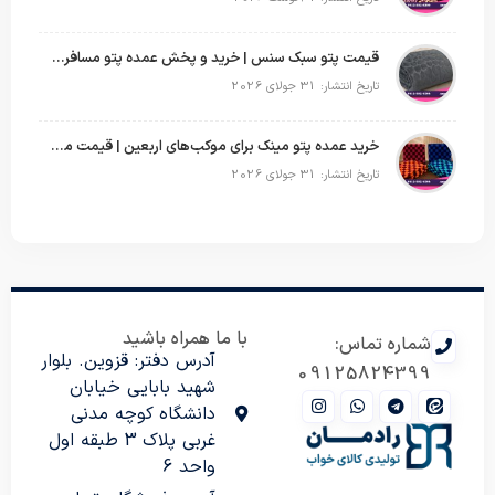
قیمت پتو سبک سنس | خرید و پخش عمده پتو مسافرتی Sense
تاریخ انتشار: 31 جولای 2026
خرید عمده پتو مینک برای موکب‌های اربعین | قیمت مناسب و ارسال سریع
تاریخ انتشار: 31 جولای 2026
با ما همراه باشید
شماره تماس:
آدرس دفتر: قزوین. بلوار
09125824399
شهید بابایی خیابان
دانشگاه کوچه مدنی
غربی پلاک 3 طبقه اول
واحد 6