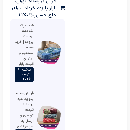
آدرس فروشگاه: تهران،
بازار پانزده خرداد، سرای
حاج حسن پلاک 125
قیمت پتو
تک نفره
برجسته
پروانه | خرید
عمده
مستقیم با
بهترین
قیمت بازار
سه‌شنبه , 4
آگوست
2026
فروش عمده
پتو یک‌نفره
پریما با
قیمت
تولیدی و
ارسال به
سراسر کشور