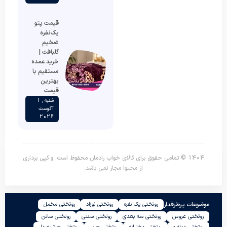
قیمت پتو
یک‌نفره
ضخیم
گلبافت |
خرید عمده
مستقیم با
بهترین
قیمت
شنبه , 1
آگوست
2026
1404 © تمامی حقوق برای کالای خواب رادمان محفوظ است. و کپی برداری
از محتوا مجاز نمی باشد.
موضوعات پرطرفدار
روتختی یک نفره
روتختی نوزاد
روتختی مخمل
روتختی عروس
روتختی سه بعدی
روتختی سنتی
روتختی ساتن