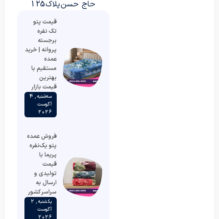
حاج حسن پلاک 125
قیمت پتو
تک نفره
برجسته
پروانه | خرید
عمده
مستقیم با
بهترین
قیمت بازار
سه‌شنبه , 4
آگوست
2026
فروش عمده
پتو یک‌نفره
پریما با
قیمت
تولیدی و
ارسال به
سراسر کشور
یکشنبه , 2
آگوست
2026