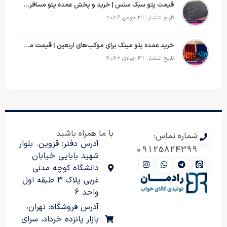
قیمت پتو سبک سنس | خرید و پخش عمده پتو مسافرتی Sense
تاریخ انتشار: 31 جولای 2026
خرید عمده پتو مینک برای موکب‌های اربعین | قیمت مناسب و ارسال سریع
تاریخ انتشار: 31 جولای 2026
با ما همراه باشید
شماره تماس:
آدرس دفتر: قزوین. بلوار
09125824399
شهید بابایی خیابان
دانشگاه کوچه مدنی
غربی پلاک 3 طبقه اول
واحد 6
آدرس فروشگاه: تهران،
بازار پانزده خرداد، سرای