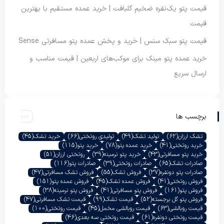
قیمت پتو یک‌نفره ضخیم گلبافت | خرید عمده مستقیم با بهترین
قیمت
قیمت پتو سبک سنس | خرید و پخش عمده پتو مسافرتی Sense
خرید عمده پتو مینک برای موکب‌های اربعین | قیمت مناسب و
ارسال سریع
برچسب ها
تشک ارزان
(62)
تولید تشک
(49)
تولیدی روتختی
(66)
خرید تشک
(45)
خرید روتختی
(41)
خرید عمده پتو
(78)
خرید پتو
(115)
خرید پتو مسافرتی
(43)
خرید پتو نرمینه
(39)
روتختی ارزان
(51)
صادرات تشک
(65)
صادرات روتختی
(39)
صادرات پتو
(116)
صادرات پتو دونفره
(37)
فروش تشک
(55)
فروش تشک مسافرتی
(47)
فروش روتختی
(41)
فروش عمده تشک
(45)
فروش عمده پتو
(151)
فروش پتو
(161)
فروش پتو مسافرتی
(41)
فروش پتو نرمینه
(38)
فروش پتو گل برجسته
(52)
قیمت تشک
(99)
قیمت تشک مسافرتی
(47)
قیمت روبالشی
(63)
قیمت روبالشی مخمل
(45)
قیمت روتختی
(100)
قیمت روتختی دونفره
(61)
قیمت روتختی سه بعدی
(46)