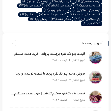
قیمت عمده پتو
(114)
قیمت پتو
(280)
قیمت پتو دو نفره
(51)
قیمت پتو دونفره
(48)
قیمت پتو شادیلون
(77)
قیمت پتو لاله
(47)
قیمت پتو مسافرتی
(61)
قیمت پتو نرمینه
(54)
قیمت پتو گل برجسته
(81)
قیمت پتو یک نفره
(56)
پتو ارزان
(64)
پتو مسافرتی ارزان
(36)
پخش تشک
(38)
پخش پتو
(51)
کارخانه پتو
(80)
آخرین پست ها
قیمت پتو تک نفره برجسته پروانه | خرید عمده مستقیم با بهترین قیمت بازار
تاریخ انتشار: 4 آگوست 2026
فروش عمده پتو یک‌نفره پریما با قیمت تولیدی و ارسال به سراسر کشور
تاریخ انتشار: 2 آگوست 2026
قیمت پتو یک‌نفره ضخیم گلبافت | خرید عمده مستقیم با بهترین قیمت
تاریخ انتشار: 1 آگوست 2026