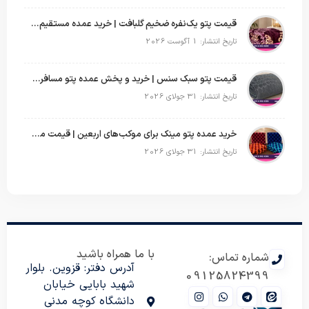
قیمت پتو یک‌نفره ضخیم گلبافت | خرید عمده مستقیم با بهترین قیمت
تاریخ انتشار: 1 آگوست 2026
قیمت پتو سبک سنس | خرید و پخش عمده پتو مسافرتی Sense
تاریخ انتشار: 31 جولای 2026
خرید عمده پتو مینک برای موکب‌های اربعین | قیمت مناسب و ارسال سریع
تاریخ انتشار: 31 جولای 2026
با ما همراه باشید
شماره تماس:
آدرس دفتر: قزوین. بلوار
09125824399
شهید بابایی خیابان
دانشگاه کوچه مدنی