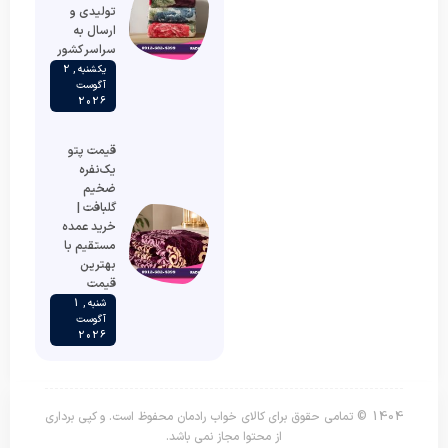
تولیدی و
ارسال به
سراسر کشور
یکشنبه , 2
آگوست
2026
قیمت پتو
یک‌نفره
ضخیم
گلبافت |
خرید عمده
مستقیم با
بهترین
قیمت
شنبه , 1
آگوست
2026
1404 © تمامی حقوق برای کالای خواب رادمان محفوظ است. و کپی برداری
از محتوا مجاز نمی باشد.