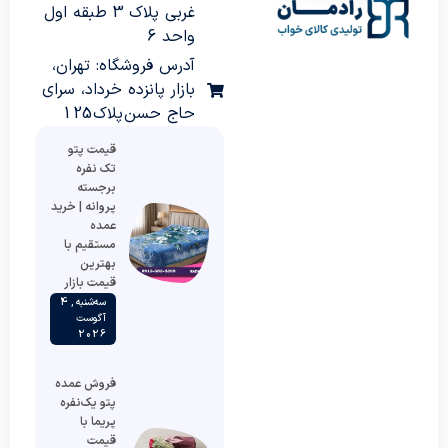
غربی پلاک 3 طبقه اول
واحد 6
آدرس فروشگاه: تهران،
بازار پانزده خرداد، سرای
حاج حسن پلاک 125
قیمت پتو
تک نفره
برجسته
پروانه | خرید
عمده
مستقیم با
بهترین
قیمت بازار
سه‌شنبه , 4
آگوست
2026
فروش عمده
پتو یک‌نفره
پریما با
قیمت