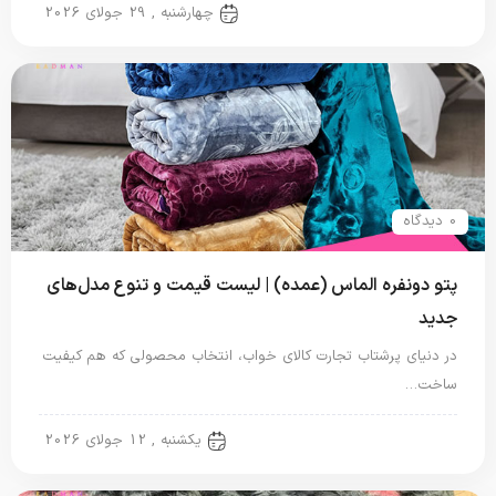
پتو دو نفره
چهارشنبه , 29 جولای 2026
0 دیدگاه
پتو دونفره الماس (عمده) | لیست قیمت و تنوع مدل‌های
جدید
در دنیای پرشتاب تجارت کالای خواب، انتخاب محصولی که هم کیفیت
ساخت…
پتو دو نفره
یکشنبه , 12 جولای 2026