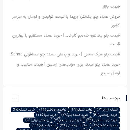
قیمت بازار
فروش عمده پتو یک‌نفره پریما با قیمت تولیدی و ارسال به سراسر
کشور
قیمت پتو یک‌نفره ضخیم گلبافت | خرید عمده مستقیم با بهترین
قیمت
قیمت پتو سبک سنس | خرید و پخش عمده پتو مسافرتی Sense
خرید عمده پتو مینک برای موکب‌های اربعین | قیمت مناسب و
ارسال سریع
برچسب ها
تشک ارزان
(62)
تولید تشک
(49)
تولیدی روتختی
(66)
خرید تشک
(45)
خرید روتختی
(41)
خرید عمده پتو
(78)
خرید پتو
(115)
خرید پتو مسافرتی
(43)
خرید پتو نرمینه
(39)
روتختی ارزان
(51)
صادرات تشک
(65)
صادرات روتختی
(39)
صادرات پتو
(116)