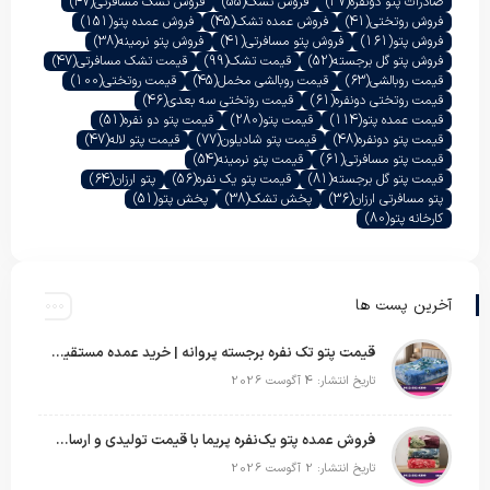
صادرات پتو دونفره
(37)
فروش تشک
(55)
فروش تشک مسافرتی
(47)
فروش روتختی
(41)
فروش عمده تشک
(45)
فروش عمده پتو
(151)
فروش پتو
(161)
فروش پتو مسافرتی
(41)
فروش پتو نرمینه
(38)
فروش پتو گل برجسته
(52)
قیمت تشک
(99)
قیمت تشک مسافرتی
(47)
قیمت روبالشی
(63)
قیمت روبالشی مخمل
(45)
قیمت روتختی
(100)
قیمت روتختی دونفره
(61)
قیمت روتختی سه بعدی
(46)
قیمت عمده پتو
(114)
قیمت پتو
(280)
قیمت پتو دو نفره
(51)
قیمت پتو دونفره
(48)
قیمت پتو شادیلون
(77)
قیمت پتو لاله
(47)
قیمت پتو مسافرتی
(61)
قیمت پتو نرمینه
(54)
قیمت پتو گل برجسته
(81)
قیمت پتو یک نفره
(56)
پتو ارزان
(64)
پتو مسافرتی ارزان
(36)
پخش تشک
(38)
پخش پتو
(51)
کارخانه پتو
(80)
آخرین پست ها
قیمت پتو تک نفره برجسته پروانه | خرید عمده مستقیم با بهترین قیمت بازار
تاریخ انتشار: 4 آگوست 2026
فروش عمده پتو یک‌نفره پریما با قیمت تولیدی و ارسال به سراسر کشور
تاریخ انتشار: 2 آگوست 2026