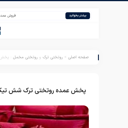
فروش عمده پتو پروانه ی
بیشتر بخوانید
صفحه اصلی
>
روتختی ترک
و
روتختی مخمل
:
پخش ع
پخش عمده روتختی ترک شش تیک