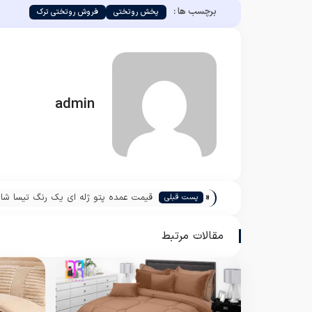
برچسب ها :
پخش روتختی
فروش روتختی ترک
admin
«
قیمت عمده پتو ژله ای یک رنگ تیسا شا
پست قبلی
مقالات مرتبط