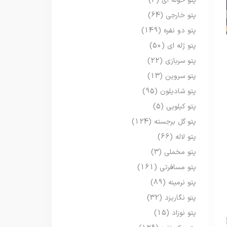
پتو حوله ای
(3)
پتو خارجی
(64)
پتو دو نفره
(149)
پتو ژله ای
(50)
پتو سربازی
(22)
پتو سروین
(13)
پتو شادیلون
(95)
پتو کیلویی
(5)
پتو گل برجسته
(124)
پتو لاله
(66)
پتو مخملی
(3)
پتو مسافرتی
(161)
پتو نرمینه
(89)
پتو نگاریزد
(32)
پتو نوزاد
(15)