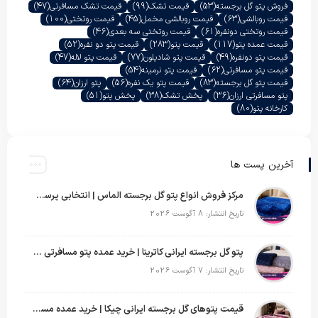
فروش پتو گل برجسته
(53)
قیمت تشک
(99)
قیمت تشک مسافرتی
(47)
قیمت روبالشی
(63)
قیمت روبالشی مخمل
(45)
قیمت روتختی
(100)
قیمت روتختی دونفره
(61)
قیمت روتختی سه بعدی
(46)
قیمت عمده پتو
(117)
قیمت پتو
(283)
قیمت پتو دو نفره
(52)
قیمت پتو دونفره
(49)
قیمت پتو شادیلون
(77)
قیمت پتو لاله
(47)
قیمت پتو مسافرتی
(62)
قیمت پتو نرمینه
(54)
قیمت پتو گل برجسته
(83)
قیمت پتو یک نفره
(56)
پتو ارزان
(64)
پتو مسافرتی ارزان
(36)
پخش تشک
(38)
پخش پتو
(51)
کارخانه پتو
(80)
آخرین پست ها
مرکز فروش انواع پتو گل برجسته الماس | انتخابی پرسود برای عمده‌فروشان
تاریخ انتشار: 8 آگوست 2026
پتو گل برجسته ایرانی کاترینا | خرید عمده پتو مسافرتی با قیمت تولیدی
تاریخ انتشار: 7 آگوست 2026
قیمت پتوهای گل برجسته ایرانی چیکا | خرید عمده مستقیم با سود بالا