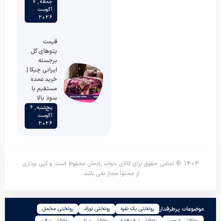
جمعه , 7
آگوست
2026
قیمت
پتوهای گل
برجسته
ایرانی چیکا |
خرید عمده
مستقیم با
سود بالا
پنج‌شنبه , 6
آگوست
2026
1404 © تمامی حقوق برای کالای خواب رادمان محفوظ است. و کپی برداری
از محتوا مجاز نمی باشد.
موضوعات پرطرفدار
روتختی یک نفره
روتختی نوزاد
روتختی مخمل
روتختی عروس
روتختی سه بعدی
روتختی سنتی
روتختی ساتن