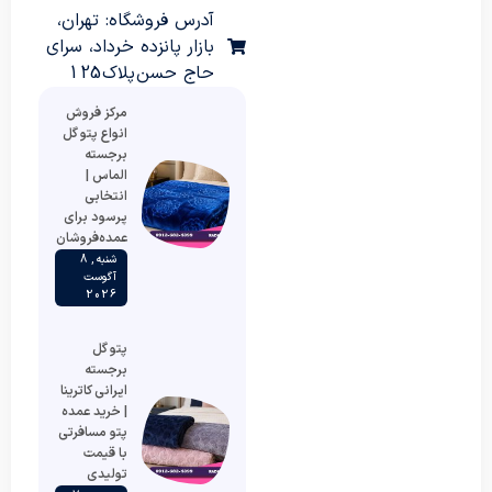
آدرس فروشگاه: تهران،
بازار پانزده خرداد، سرای
حاج حسن پلاک 125
مرکز فروش
انواع پتو گل
برجسته
الماس |
انتخابی
پرسود برای
عمده‌فروشان
شنبه , 8
آگوست
2026
پتو گل
برجسته
ایرانی کاترینا
| خرید عمده
پتو مسافرتی
با قیمت
تولیدی