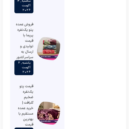
سه‌شنبه , 4
آگوست
2026
فروش عمده
پتو یک‌نفره
پریما با
قیمت
تولیدی و
ارسال به
سراسر کشور
یکشنبه , 2
آگوست
2026
قیمت پتو
یک‌نفره
ضخیم
گلبافت |
خرید عمده
مستقیم با
بهترین
قیمت