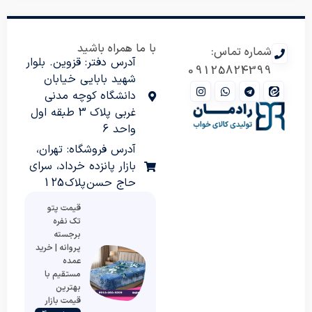
با ما همراه باشید
شماره تماس:
آدرس دفتر: قزوین. بلوار
09125824399
شهید بابایی خیابان
دانشگاه کوچه مدنی
غربی پلاک 3 طبقه اول
واحد 6
آدرس فروشگاه: تهران،
بازار پانزده خرداد، سرای
حاج حسن پلاک 125
قیمت پتو
تک نفره
برجسته
پروانه | خرید
عمده
مستقیم با
بهترین
قیمت بازار