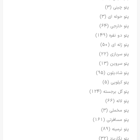
پتو چینی
(3)
پتو حوله ای
(3)
پتو خارجی
(64)
پتو دو نفره
(149)
پتو ژله ای
(50)
پتو سربازی
(22)
پتو سروین
(13)
پتو شادیلون
(95)
پتو کیلویی
(5)
پتو گل برجسته
(124)
پتو لاله
(66)
پتو مخملی
(3)
پتو مسافرتی
(161)
پتو نرمینه
(89)
پتو نگاریزد
(32)