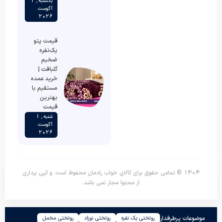
یکشنبه , 2
آگوست
2026
قیمت پتو
یک‌نفره
ضخیم
گلبافت |
خرید عمده
مستقیم با
بهترین
قیمت
شنبه , 1
آگوست
2026
1404 © تمامی حقوق برای کالای خواب رادمان محفوظ است. و کپی برداری
از محتوا مجاز نمی باشد.
موضوعات پرطرفدار
روتختی یک نفره
روتختی نوزاد
روتختی مخمل