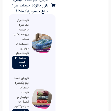
بازار پانزده خرداد، سرای
حاج حسن پلاک 125
قیمت پتو
تک نفره
برجسته
پروانه | خرید
عمده
مستقیم با
بهترین
قیمت بازار
سه‌شنبه , 4
آگوست
2026
فروش عمده
پتو یک‌نفره
پریما با
قیمت
تولیدی و
ارسال به
سراسر کشور