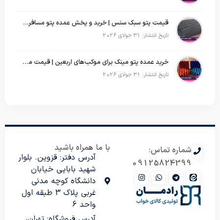
قیمت پتو سبک سنس | خرید و پخش عمده پتو مسافرتی Sense
تاریخ انتشار: 31 جولای 2026
خرید عمده پتو مینک برای موکب‌های اربعین | قیمت مناسب و ارسال سریع
تاریخ انتشار: 31 جولای 2026
با ما همراه باشید
شماره تماس:
آدرس دفتر: قزوین. بلوار
09125824399
شهید بابایی خیابان
دانشگاه کوچه مدنی
غربی پلاک 3 طبقه اول
واحد 6
آدرس فروشگاه: تهران،