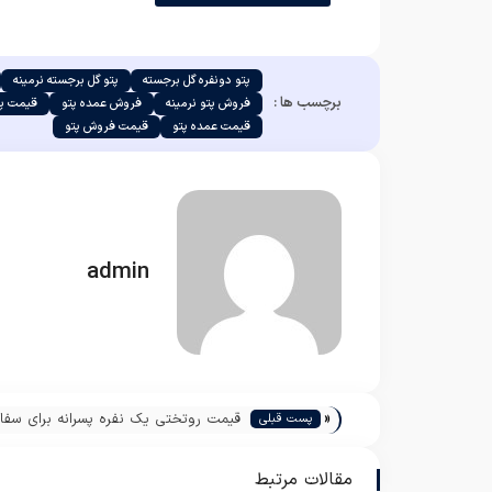
پتو دونفره گل برجسته
پتو گل برجسته نرمینه
برچسب ها :
فروش پتو نرمینه
فروش عمده پتو
قیمت پت
قیمت عمده پتو
قیمت فروش پتو
admin
«
قیمت روتختی یک نفره پسرانه برای سف
پست قبلی
عمده
مقالات مرتبط