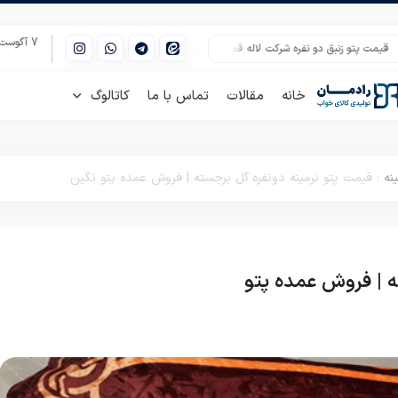
7 آگوست 2026
و زنبق دو نفره شرکت لاله قم
پخش روتختی یک نفره چهارتیکه در شیراز
پخش روت
خانه
مقالات
تماس با ما
کاتالوگ
نه
:
قیمت پتو نرمینه دونفره گل برجسته | فروش عمده پتو نگین
ه | فروش عمده پتو
پتو دو نفره
پتو گل برجسته
پتو
نرمینه