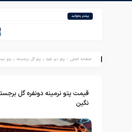
قیمت پت
بیشتر بخوانید
صفحه اصلی
>
پتو دو نفره
و
پتو گل برجسته
و
پتو نرمی
قیمت پتو نرمینه دونفره گل برجست
نگین