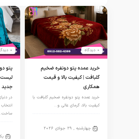
0 دیدگاه
0 دیدگاه
خرید عمده پتو دونفره ضخیم
پتو دو
گلبافت | کیفیت بالا و قیمت
لیست 
همکاری
جدید
خرید عمده پتو دونفره ضخیم گلبافت با
در دنیا
کیفیت بالا، گرمای عالی و…
انتخاب
ساخت…
پتو دو نفره
چهارشنبه , 29 جولای 2026
پتو د
یکشنبه