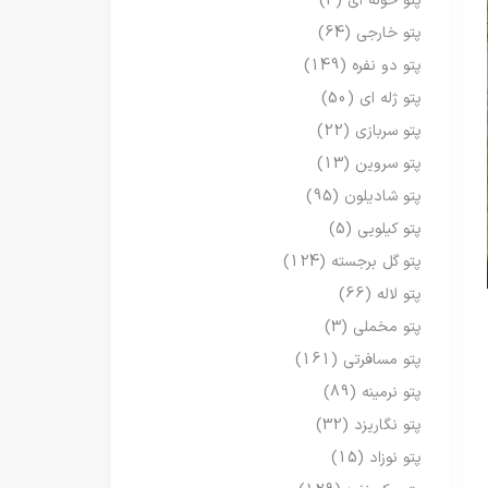
پتو حوله ای
(3)
پتو خارجی
(64)
پتو دو نفره
(149)
پتو ژله ای
(50)
پتو سربازی
(22)
پتو سروین
(13)
پتو شادیلون
(95)
پتو کیلویی
(5)
پتو گل برجسته
(124)
پتو لاله
(66)
پتو مخملی
(3)
پتو مسافرتی
(161)
پتو نرمینه
(89)
پتو نگاریزد
(32)
پتو نوزاد
(15)