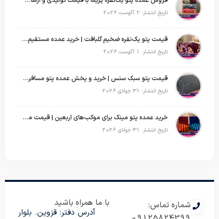
فروش عمده پتو یک‌نفره پریما با قیمت تولیدی و ارسال به سراسر کشور
تاریخ انتشار: 2 آگوست 2026
قیمت پتو یک‌نفره ضخیم گلبافت | خرید عمده مستقیم با بهترین قیمت
تاریخ انتشار: 1 آگوست 2026
قیمت پتو سبک سنس | خرید و پخش عمده پتو مسافرتی Sense
تاریخ انتشار: 31 جولای 2026
خرید عمده پتو مینک برای موکب‌های اربعین | قیمت مناسب و ارسال سریع
تاریخ انتشار: 31 جولای 2026
با ما همراه باشید
شماره تماس:
آدرس دفتر: قزوین. بلوار
09125824399