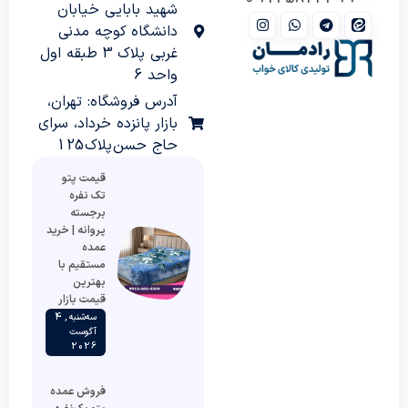
شهید بابایی خیابان
دانشگاه کوچه مدنی
غربی پلاک 3 طبقه اول
واحد 6
آدرس فروشگاه: تهران،
بازار پانزده خرداد، سرای
حاج حسن پلاک 125
قیمت پتو
تک نفره
برجسته
پروانه | خرید
عمده
مستقیم با
بهترین
قیمت بازار
سه‌شنبه , 4
آگوست
2026
فروش عمده