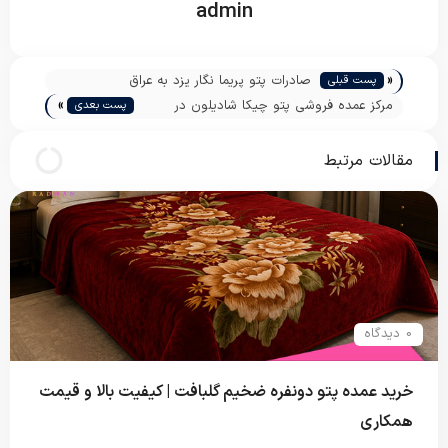
admin
«
صادرات پتو پریما نگار یزد به عراق
پست قبلی
»
مرکز عمده فروشی پتو چیکا شادیلون در
پست بعدی
تهران
مقالات مرتبط
0 دیدگاه
خرید عمده پتو دونفره ضخیم گلبافت | کیفیت بالا و قیمت
همکاری