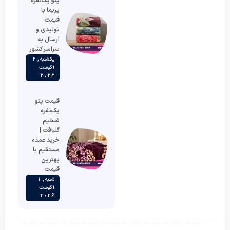
پتو یک‌نفره
پریما با
قیمت
تولیدی و
ارسال به
سراسر کشور
یکشنبه , 2
آگوست
2026
قیمت پتو
یک‌نفره
ضخیم
گلبافت |
خرید عمده
مستقیم با
بهترین
قیمت
شنبه , 1
آگوست
2026