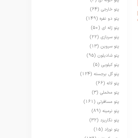
پتو حوله ای
(3)
پتو خارجی
(64)
پتو دو نفره
(149)
پتو ژله ای
(50)
پتو سربازی
(22)
پتو سروین
(13)
پتو شادیلون
(95)
پتو کیلویی
(5)
پتو گل برجسته
(124)
پتو لاله
(66)
پتو مخملی
(3)
پتو مسافرتی
(161)
پتو نرمینه
(89)
پتو نگاریزد
(32)
پتو نوزاد
(15)