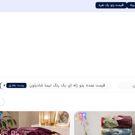
ینه
قیمت پتو یک نفره
»
ن
قیمت عمده پتو ژله ای یک رنگ تیسا شادیلون
پست بعدی