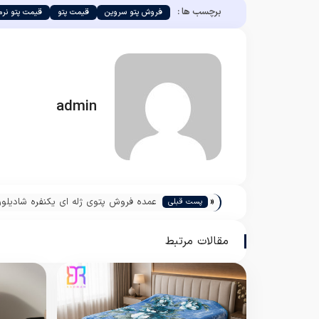
برچسب ها :
فروش پتو سروین
قیمت پتو
قیمت پتو نرم
admin
«
عمده فروش پتوی ژله ای یکنفره شادیلو
پست قبلی
مقالات مرتبط