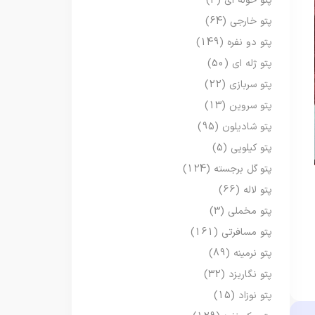
پتو حوله ای
(3)
پتو خارجی
(64)
پتو دو نفره
(149)
پتو ژله ای
(50)
پتو سربازی
(22)
پتو سروین
(13)
پتو شادیلون
(95)
پتو کیلویی
(5)
پتو گل برجسته
(124)
پتو لاله
(66)
پتو مخملی
(3)
پتو مسافرتی
(161)
پتو نرمینه
(89)
پتو نگاریزد
(32)
پتو نوزاد
(15)