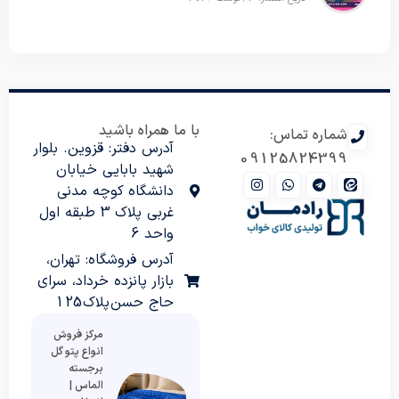
با ما همراه باشید
شماره تماس:
آدرس دفتر: قزوین. بلوار
09125824399
شهید بابایی خیابان
دانشگاه کوچه مدنی
غربی پلاک 3 طبقه اول
واحد 6
آدرس فروشگاه: تهران،
بازار پانزده خرداد، سرای
حاج حسن پلاک 125
مرکز فروش
انواع پتو گل
برجسته
الماس |