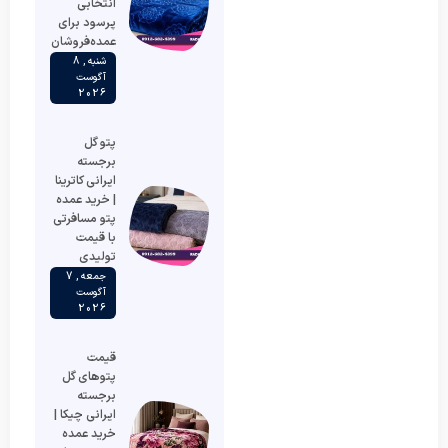
انتخابی
پرسود برای
عمده‌فروشان
شنبه , 8
آگوست
2026
پتو گل
برجسته
ایرانی کاترینا
| خرید عمده
پتو مسافرتی
با قیمت
تولیدی
جمعه , 7
آگوست
2026
قیمت
پتوهای گل
برجسته
ایرانی چیکا |
خرید عمده