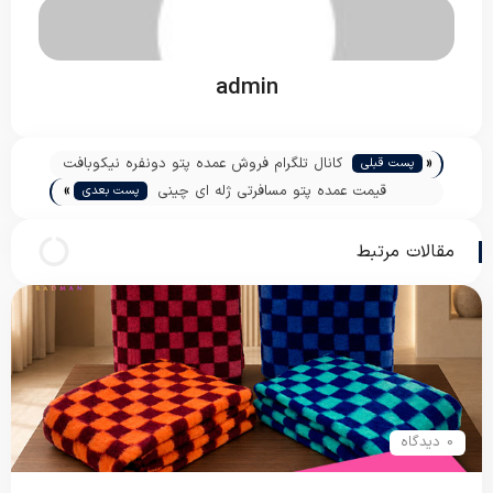
admin
«
کانال تلگرام فروش عمده پتو دونفره نیکوبافت
پست قبلی
»
قیمت عمده پتو مسافرتی ژله ای چینی
پست بعدی
مقالات مرتبط
0 دیدگاه