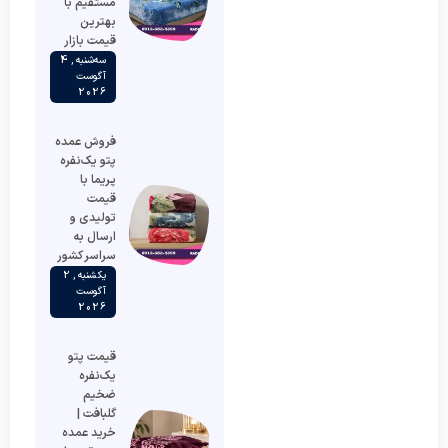
مستقیم با
بهترین
قیمت بازار
سه‌شنبه , 4
آگوست
2026
فروش عمده
پتو یک‌نفره
پریما با
قیمت
تولیدی و
ارسال به
سراسر کشور
یکشنبه , 2
آگوست
2026
قیمت پتو
یک‌نفره
ضخیم
گلبافت |
خرید عمده