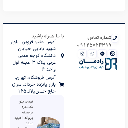
با ما همراه باشید
شماره تماس:
آدرس دفتر: قزوین. بلوار
09125824399
شهید بابایی خیابان
دانشگاه کوچه مدنی
غربی پلاک 3 طبقه اول
واحد 6
آدرس فروشگاه: تهران،
بازار پانزده خرداد، سرای
حاج حسن پلاک 125
قیمت پتو
تک نفره
برجسته
پروانه | خرید
عمده