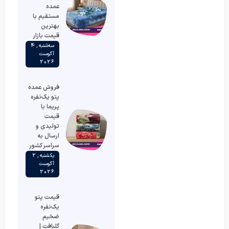
عمده
مستقیم با
بهترین
قیمت بازار
سه‌شنبه , 4
آگوست
2026
فروش عمده
پتو یک‌نفره
پریما با
قیمت
تولیدی و
ارسال به
سراسر کشور
یکشنبه , 2
آگوست
2026
قیمت پتو
یک‌نفره
ضخیم
گلبافت |