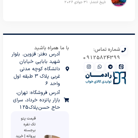
تاریخ انتشار: 31 جولای 2026
با ما همراه باشید
شماره تماس:
آدرس دفتر: قزوین. بلوار
09125824399
شهید بابایی خیابان
دانشگاه کوچه مدنی
غربی پلاک 3 طبقه اول
واحد 6
آدرس فروشگاه: تهران،
بازار پانزده خرداد، سرای
حاج حسن پلاک 125
قیمت پتو
تک نفره
برجسته
پروانه | خرید