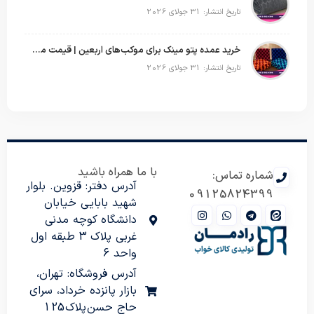
تاریخ انتشار: 31 جولای 2026
خرید عمده پتو مینک برای موکب‌های اربعین | قیمت مناسب و ارسال سریع
تاریخ انتشار: 31 جولای 2026
با ما همراه باشید
شماره تماس:
آدرس دفتر: قزوین. بلوار
09125824399
شهید بابایی خیابان
دانشگاه کوچه مدنی
غربی پلاک 3 طبقه اول
واحد 6
آدرس فروشگاه: تهران،
بازار پانزده خرداد، سرای
حاج حسن پلاک 125