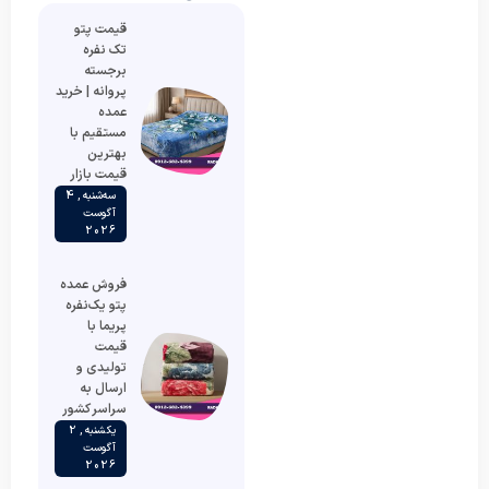
قیمت پتو
تک نفره
برجسته
پروانه | خرید
عمده
مستقیم با
بهترین
قیمت بازار
سه‌شنبه , 4
آگوست
2026
فروش عمده
پتو یک‌نفره
پریما با
قیمت
تولیدی و
ارسال به
سراسر کشور
یکشنبه , 2
آگوست
2026