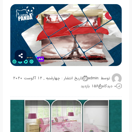
توسط :
admin
تاریخ انتشار : چهارشنبه , 12 آگوست 2020
0 دیدگاه
156 بازدید