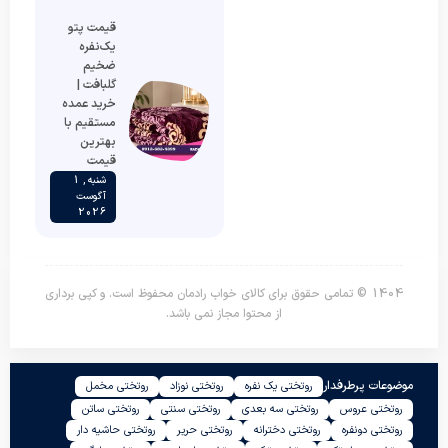
قیمت پتو
یک‌نفره
ضخیم
گلبافت |
خرید عمده
مستقیم با
بهترین
قیمت
شنبه , 1
آگوست
2026
1404 © تمامی حقوق برای کالای خواب رادمان محفوظ است. و کپی برداری
از محتوا مجاز نمی باشد.
موضوعات پرطرفدار
روتختی یک نفره
روتختی نوزاد
روتختی مخمل
روتختی عروس
روتختی سه بعدی
روتختی سنتی
روتختی ساتن
روتختی دونفره
روتختی دخترانه
روتختی حریر
روتختی حاشیه دار