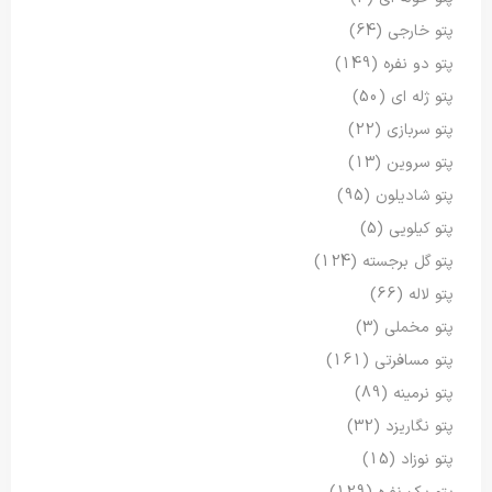
پتو خارجی
(64)
پتو دو نفره
(149)
پتو ژله ای
(50)
پتو سربازی
(22)
پتو سروین
(13)
پتو شادیلون
(95)
پتو کیلویی
(5)
پتو گل برجسته
(124)
پتو لاله
(66)
پتو مخملی
(3)
پتو مسافرتی
(161)
پتو نرمینه
(89)
پتو نگاریزد
(32)
پتو نوزاد
(15)