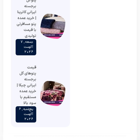
پتو گل
برجسته
ایرانی کاترینا
| خرید عمده
پتو مسافرتی
با قیمت
تولیدی
جمعه , 7
آگوست
2026
قیمت
پتوهای گل
برجسته
ایرانی چیکا |
خرید عمده
مستقیم با
سود بالا
پنج‌شنبه , 6
آگوست
2026