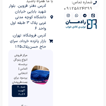
با ما همراه باشید
شماره تماس:
آدرس دفتر: قزوین. بلوار
09125824399
شهید بابایی خیابان
دانشگاه کوچه مدنی
غربی پلاک 3 طبقه اول
واحد 6
آدرس فروشگاه: تهران،
بازار پانزده خرداد، سرای
حاج حسن پلاک 125
مرکز فروش
انواع پتو گل
برجسته
الماس |
انتخابی
پرسود برای
عمده‌فروشان
شنبه , 8
آگوست
2026