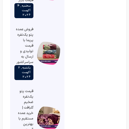
قیمت بازار
سه‌شنبه , 4
آگوست
2026
فروش عمده
پتو یک‌نفره
پریما با
قیمت
تولیدی و
ارسال به
سراسر کشور
یکشنبه , 2
آگوست
2026
قیمت پتو
یک‌نفره
ضخیم
گلبافت |
خرید عمده
مستقیم با
بهترین