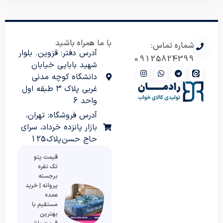
با ما همراه باشید
شماره تماس:
آدرس دفتر: قزوین. بلوار
09125824399
شهید بابایی خیابان
دانشگاه کوچه مدنی
غربی پلاک 3 طبقه اول
واحد 6
آدرس فروشگاه: تهران،
بازار پانزده خرداد، سرای
حاج حسن پلاک 125
قیمت پتو
تک نفره
برجسته
پروانه | خرید
عمده
مستقیم با
بهترین