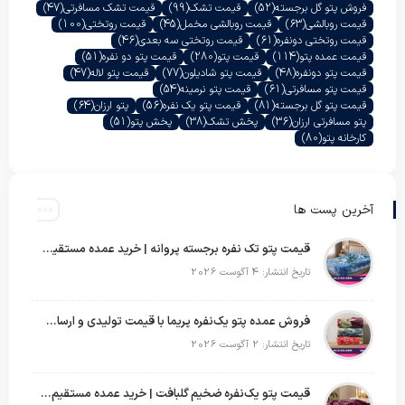
فروش پتو گل برجسته
(52)
قیمت تشک
(99)
قیمت تشک مسافرتی
(47)
قیمت روبالشی
(63)
قیمت روبالشی مخمل
(45)
قیمت روتختی
(100)
قیمت روتختی دونفره
(61)
قیمت روتختی سه بعدی
(46)
قیمت عمده پتو
(114)
قیمت پتو
(280)
قیمت پتو دو نفره
(51)
قیمت پتو دونفره
(48)
قیمت پتو شادیلون
(77)
قیمت پتو لاله
(47)
قیمت پتو مسافرتی
(61)
قیمت پتو نرمینه
(54)
قیمت پتو گل برجسته
(81)
قیمت پتو یک نفره
(56)
پتو ارزان
(64)
پتو مسافرتی ارزان
(36)
پخش تشک
(38)
پخش پتو
(51)
کارخانه پتو
(80)
آخرین پست ها
قیمت پتو تک نفره برجسته پروانه | خرید عمده مستقیم با بهترین قیمت بازار
تاریخ انتشار: 4 آگوست 2026
فروش عمده پتو یک‌نفره پریما با قیمت تولیدی و ارسال به سراسر کشور
تاریخ انتشار: 2 آگوست 2026
قیمت پتو یک‌نفره ضخیم گلبافت | خرید عمده مستقیم با بهترین قیمت