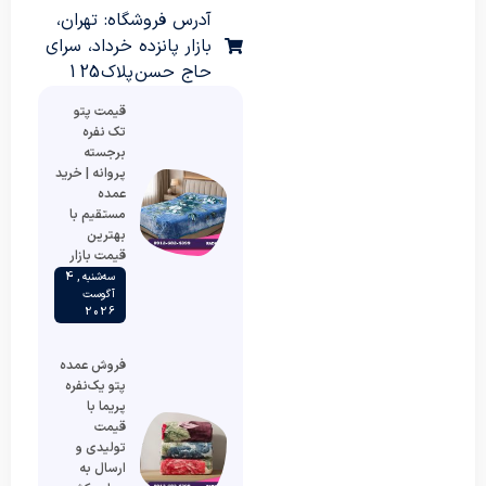
آدرس فروشگاه: تهران،
بازار پانزده خرداد، سرای
حاج حسن پلاک 125
قیمت پتو
تک نفره
برجسته
پروانه | خرید
عمده
مستقیم با
بهترین
قیمت بازار
سه‌شنبه , 4
آگوست
2026
فروش عمده
پتو یک‌نفره
پریما با
قیمت
تولیدی و
ارسال به