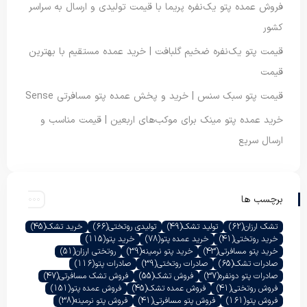
فروش عمده پتو یک‌نفره پریما با قیمت تولیدی و ارسال به سراسر
کشور
قیمت پتو یک‌نفره ضخیم گلبافت | خرید عمده مستقیم با بهترین
قیمت
قیمت پتو سبک سنس | خرید و پخش عمده پتو مسافرتی Sense
خرید عمده پتو مینک برای موکب‌های اربعین | قیمت مناسب و
ارسال سریع
برچسب ها
تشک ارزان
(62)
تولید تشک
(49)
تولیدی روتختی
(66)
خرید تشک
(45)
خرید روتختی
(41)
خرید عمده پتو
(78)
خرید پتو
(115)
خرید پتو مسافرتی
(43)
خرید پتو نرمینه
(39)
روتختی ارزان
(51)
صادرات تشک
(65)
صادرات روتختی
(39)
صادرات پتو
(116)
صادرات پتو دونفره
(37)
فروش تشک
(55)
فروش تشک مسافرتی
(47)
فروش روتختی
(41)
فروش عمده تشک
(45)
فروش عمده پتو
(151)
فروش پتو
(161)
فروش پتو مسافرتی
(41)
فروش پتو نرمینه
(38)