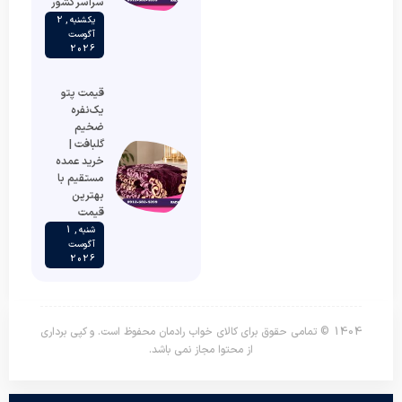
سراسر کشور
یکشنبه , 2
آگوست
2026
قیمت پتو
یک‌نفره
ضخیم
گلبافت |
خرید عمده
مستقیم با
بهترین
قیمت
شنبه , 1
آگوست
2026
1404 © تمامی حقوق برای کالای خواب رادمان محفوظ است. و کپی برداری
از محتوا مجاز نمی باشد.