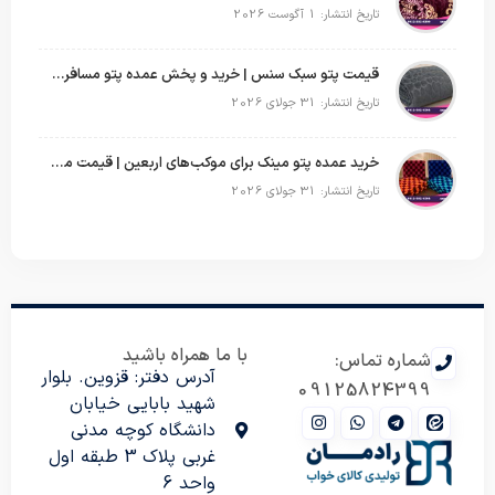
تاریخ انتشار: 1 آگوست 2026
قیمت پتو سبک سنس | خرید و پخش عمده پتو مسافرتی Sense
تاریخ انتشار: 31 جولای 2026
خرید عمده پتو مینک برای موکب‌های اربعین | قیمت مناسب و ارسال سریع
تاریخ انتشار: 31 جولای 2026
با ما همراه باشید
شماره تماس:
آدرس دفتر: قزوین. بلوار
09125824399
شهید بابایی خیابان
دانشگاه کوچه مدنی
غربی پلاک 3 طبقه اول
واحد 6