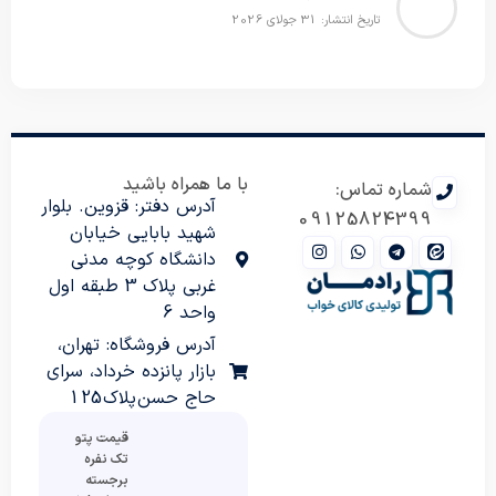
تاریخ انتشار: 31 جولای 2026
با ما همراه باشید
شماره تماس:
آدرس دفتر: قزوین. بلوار
09125824399
شهید بابایی خیابان
دانشگاه کوچه مدنی
غربی پلاک 3 طبقه اول
واحد 6
آدرس فروشگاه: تهران،
بازار پانزده خرداد، سرای
حاج حسن پلاک 125
قیمت پتو
تک نفره
برجسته