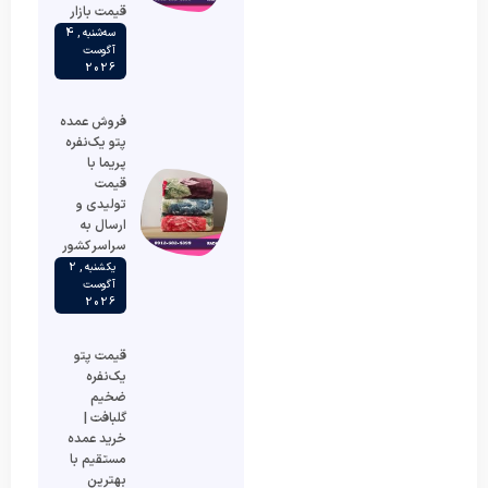
قیمت بازار
سه‌شنبه , 4
آگوست
2026
فروش عمده
پتو یک‌نفره
پریما با
قیمت
تولیدی و
ارسال به
سراسر کشور
یکشنبه , 2
آگوست
2026
قیمت پتو
یک‌نفره
ضخیم
گلبافت |
خرید عمده
مستقیم با
بهترین