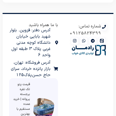
با ما همراه باشید
شماره تماس:
آدرس دفتر: قزوین. بلوار
09125824399
شهید بابایی خیابان
دانشگاه کوچه مدنی
غربی پلاک 3 طبقه اول
واحد 6
آدرس فروشگاه: تهران،
بازار پانزده خرداد، سرای
حاج حسن پلاک 125
قیمت پتو
تک نفره
برجسته
پروانه | خرید
عمده
مستقیم با
بهترین