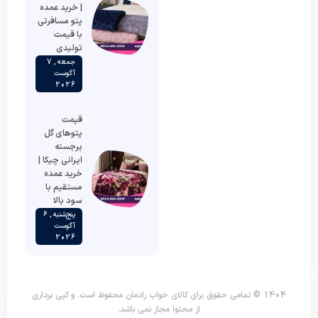
| خرید عمده
پتو مسافرتی
با قیمت
تولیدی
جمعه , 7
آگوست
2026
قیمت
پتوهای گل
برجسته
ایرانی چیکا |
خرید عمده
مستقیم با
سود بالا
پنج‌شنبه , 6
آگوست
2026
1404 © تمامی حقوق برای کالای خواب رادمان محفوظ است. و کپی برداری
از محتوا مجاز نمی باشد.