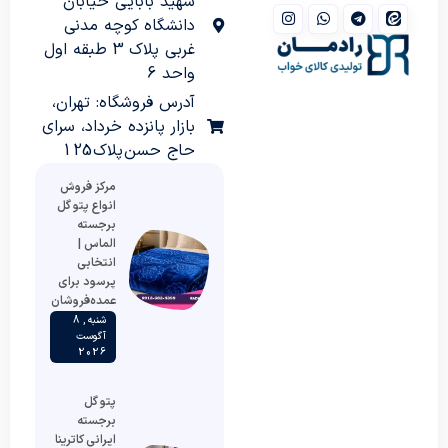
شهید بابایی خیابان
دانشگاه کوچه مدنی
غربی پلاک 3 طبقه اول
واحد 6
آدرس فروشگاه: تهران،
بازار پانزده خرداد، سرای
حاج حسن پلاک 125
مرکز فروش
انواع پتو گل
برجسته
الماس |
انتخابی
پرسود برای
عمده‌فروشان
شنبه , 8
آگوست
2026
پتو گل
برجسته
ایرانی کاترینا