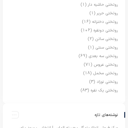
روتختی حاشیه دار
(1)
روتختی حریر
(1)
روتختی دخترانه
(16)
روتختی دونفره
(106)
روتختی ساتن
(2)
روتختی سنتی
(1)
روتختی سه بعدی
(69)
روتختی عروس
(71)
روتختی مخمل
(18)
روتختی نوزاد
(3)
روتختی یک نفره
(83)
نوشته‌های تازه
مرکز فروش انواع پتو گل برجسته الماس | انتخابی پرسود برای