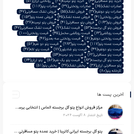
خرید پتو مسافرتی
(44)
خرید پتو نرمینه
(39)
روتختی ارزان
(51)
صادرات تشک
(65)
صادرات روتختی
(39)
صادرات پتو
(116)
صادرات پتو دونفره
(37)
فروش تشک
(55)
فروش تشک مسافرتی
(47)
فروش روتختی
(41)
فروش عمده تشک
(45)
فروش عمده پتو
(153)
فروش پتو
(163)
فروش پتو مسافرتی
(41)
فروش پتو نرمینه
(38)
فروش پتو گل برجسته
(53)
قیمت تشک
(99)
قیمت تشک مسافرتی
(47)
قیمت روبالشی
(63)
قیمت روبالشی مخمل
(45)
قیمت روتختی
(100)
قیمت روتختی دونفره
(61)
قیمت روتختی سه بعدی
(46)
قیمت عمده پتو
(117)
قیمت پتو
(283)
قیمت پتو دو نفره
(52)
قیمت پتو دونفره
(49)
قیمت پتو شادیلون
(77)
قیمت پتو لاله
(47)
قیمت پتو مسافرتی
(62)
قیمت پتو نرمینه
(54)
قیمت پتو گل برجسته
(83)
قیمت پتو یک نفره
(56)
پتو ارزان
(64)
پتو مسافرتی ارزان
(36)
پخش تشک
(38)
پخش پتو
(51)
کارخانه پتو
(80)
آخرین پست ها
مرکز فروش انواع پتو گل برجسته الماس | انتخابی پرسود برای عمده‌فروشان
تاریخ انتشار: 8 آگوست 2026
پتو گل برجسته ایرانی کاترینا | خرید عمده پتو مسافرتی با قیمت تولیدی