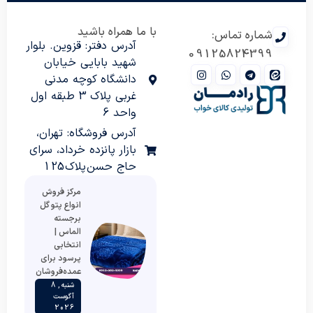
با ما همراه باشید
شماره تماس:
آدرس دفتر: قزوین. بلوار
09125824399
شهید بابایی خیابان
دانشگاه کوچه مدنی
غربی پلاک 3 طبقه اول
واحد 6
آدرس فروشگاه: تهران،
بازار پانزده خرداد، سرای
حاج حسن پلاک 125
مرکز فروش
انواع پتو گل
برجسته
الماس |
انتخابی
پرسود برای
عمده‌فروشان
شنبه , 8
آگوست
2026