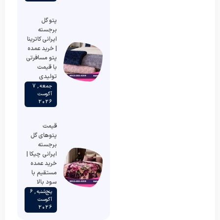
پتو گل
برجسته
ایرانی کاترینا
| خرید عمده
پتو مسافرتی
با قیمت
تولیدی
جمعه , 7
آگوست
2026
قیمت
پتوهای گل
برجسته
ایرانی چیکا |
خرید عمده
مستقیم با
سود بالا
پنج‌شنبه , 6
آگوست
2026