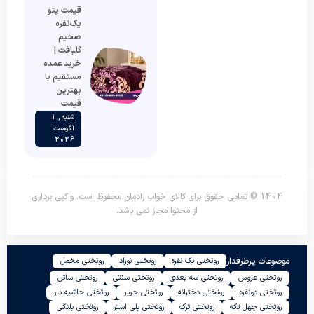
قیمت پتو
یک‌نفره
ضخیم
گلبافت |
خرید عمده
مستقیم با
بهترین
قیمت
شنبه , 1
آگوست
2026
1404 © تمامی حقوق برای کالای خواب رادمان محفوظ است. و کپی برداری
از محتوا مجاز نمی باشد.
موضوعات پرطرفدار
روتختی یک نفره
روتختی نوزاد
روتختی مخمل
روتختی عروس
روتختی سه بعدی
روتختی سنتی
روتختی ساتن
روتختی دونفره
روتختی دخترانه
روتختی حریر
روتختی حاشیه دار
روتختی چهل تکه
روتختی ترک
روتختی پلی استر
روتختی پلنگی