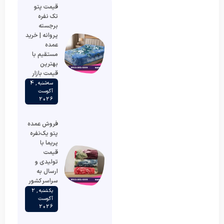
قیمت پتو
تک نفره
برجسته
پروانه | خرید
عمده
مستقیم با
بهترین
قیمت بازار
سه‌شنبه , 4
آگوست
2026
فروش عمده
پتو یک‌نفره
پریما با
قیمت
تولیدی و
ارسال به
سراسر کشور
یکشنبه , 2
آگوست
2026