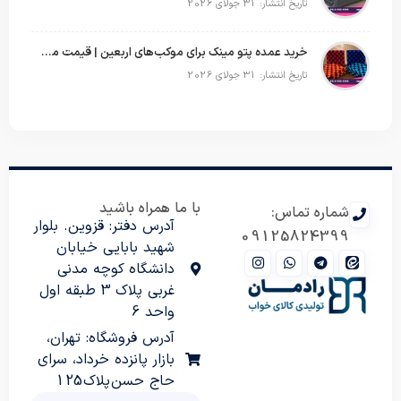
تاریخ انتشار: 31 جولای 2026
خرید عمده پتو مینک برای موکب‌های اربعین | قیمت مناسب و ارسال سریع
تاریخ انتشار: 31 جولای 2026
با ما همراه باشید
شماره تماس:
آدرس دفتر: قزوین. بلوار
09125824399
شهید بابایی خیابان
دانشگاه کوچه مدنی
غربی پلاک 3 طبقه اول
واحد 6
آدرس فروشگاه: تهران،
بازار پانزده خرداد، سرای
حاج حسن پلاک 125