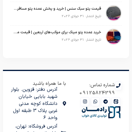
قیمت پتو سبک سنس | خرید و پخش عمده پتو مسافرتی Sense
تاریخ انتشار: 31 جولای 2026
خرید عمده پتو مینک برای موکب‌های اربعین | قیمت مناسب و ارسال سریع
تاریخ انتشار: 31 جولای 2026
با ما همراه باشید
شماره تماس:
آدرس دفتر: قزوین. بلوار
09125824399
شهید بابایی خیابان
دانشگاه کوچه مدنی
غربی پلاک 3 طبقه اول
واحد 6
آدرس فروشگاه: تهران،