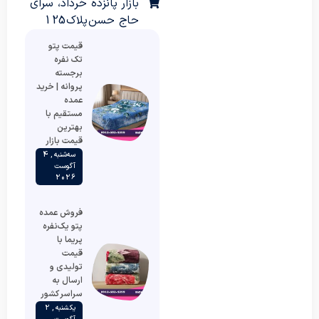
بازار پانزده خرداد، سرای
حاج حسن پلاک 125
قیمت پتو
تک نفره
برجسته
پروانه | خرید
عمده
مستقیم با
بهترین
قیمت بازار
سه‌شنبه , 4
آگوست
2026
فروش عمده
پتو یک‌نفره
پریما با
قیمت
تولیدی و
ارسال به
سراسر کشور
یکشنبه , 2