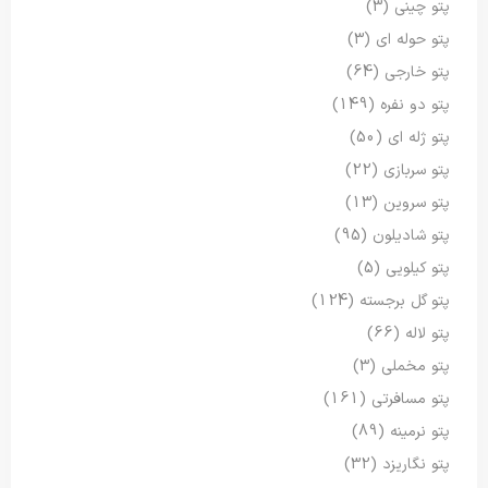
پتو چینی
(3)
پتو حوله ای
(3)
پتو خارجی
(64)
پتو دو نفره
(149)
پتو ژله ای
(50)
پتو سربازی
(22)
پتو سروین
(13)
پتو شادیلون
(95)
پتو کیلویی
(5)
پتو گل برجسته
(124)
پتو لاله
(66)
پتو مخملی
(3)
پتو مسافرتی
(161)
پتو نرمینه
(89)
پتو نگاریزد
(32)