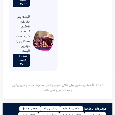
آگوست
2026
قیمت پتو
یک‌نفره
ضخیم
گلبافت |
خرید عمده
مستقیم با
بهترین
قیمت
شنبه , 1
آگوست
2026
1404 © تمامی حقوق برای کالای خواب رادمان محفوظ است. و کپی برداری
از محتوا مجاز نمی باشد.
موضوعات پرطرفدار
روتختی یک نفره
روتختی نوزاد
روتختی مخمل
روتختی عروس
روتختی سه بعدی
روتختی سنتی
روتختی ساتن