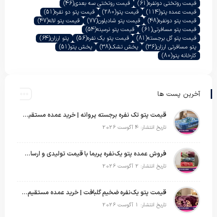
قیمت روتختی دونفره
(61)
قیمت روتختی سه بعدی
(46)
قیمت عمده پتو
(114)
قیمت پتو
(280)
قیمت پتو دو نفره
(51)
قیمت پتو دونفره
(48)
قیمت پتو شادیلون
(77)
قیمت پتو لاله
(47)
قیمت پتو مسافرتی
(61)
قیمت پتو نرمینه
(54)
قیمت پتو گل برجسته
(81)
قیمت پتو یک نفره
(56)
پتو ارزان
(64)
پتو مسافرتی ارزان
(36)
پخش تشک
(38)
پخش پتو
(51)
کارخانه پتو
(80)
آخرین پست ها
قیمت پتو تک نفره برجسته پروانه | خرید عمده مستقیم با بهترین قیمت بازار
تاریخ انتشار: 4 آگوست 2026
فروش عمده پتو یک‌نفره پریما با قیمت تولیدی و ارسال به سراسر کشور
تاریخ انتشار: 2 آگوست 2026
قیمت پتو یک‌نفره ضخیم گلبافت | خرید عمده مستقیم با بهترین قیمت
تاریخ انتشار: 1 آگوست 2026